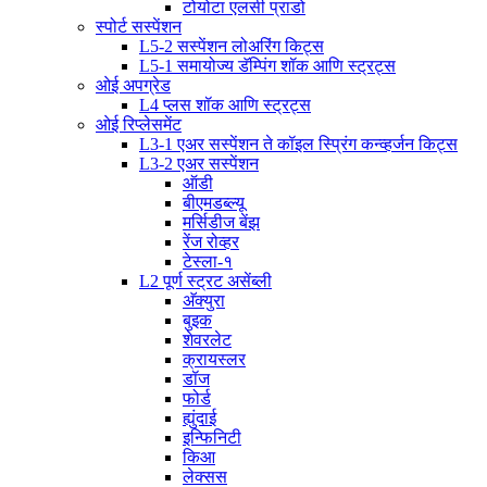
टोयोटा एलसी प्राडो
स्पोर्ट सस्पेंशन
L5-2 सस्पेंशन लोअरिंग किट्स
L5-1 समायोज्य डॅम्पिंग शॉक आणि स्ट्रट्स
ओई अपग्रेड
L4 प्लस शॉक आणि स्ट्रट्स
ओई रिप्लेसमेंट
L3-1 एअर सस्पेंशन ते कॉइल स्प्रिंग कन्व्हर्जन किट्स
L3-2 एअर सस्पेंशन
ऑडी
बीएमडब्ल्यू
मर्सिडीज बेंझ
रेंज रोव्हर
टेस्ला-१
L2 पूर्ण स्ट्रट असेंब्ली
अ‍ॅक्युरा
बुइक
शेवरलेट
क्रायस्लर
डॉज
फोर्ड
ह्युंदाई
इन्फिनिटी
किआ
लेक्सस