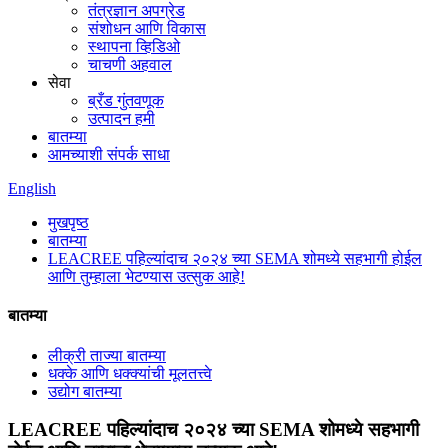
तंत्रज्ञान अपग्रेड
संशोधन आणि विकास
स्थापना व्हिडिओ
चाचणी अहवाल
सेवा
ब्रँड गुंतवणूक
उत्पादन हमी
बातम्या
आमच्याशी संपर्क साधा
English
मुखपृष्ठ
बातम्या
LEACREE पहिल्यांदाच २०२४ च्या SEMA शोमध्ये सहभागी होईल
आणि तुम्हाला भेटण्यास उत्सुक आहे!
बातम्या
लीक्री ताज्या बातम्या
धक्के आणि धक्क्यांची मूलतत्त्वे
उद्योग बातम्या
LEACREE पहिल्यांदाच २०२४ च्या SEMA शोमध्ये सहभागी