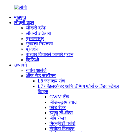
मुखपृष्ठ
लीक्री बद्दल
लीक्री ब्रँड
लीक्री इतिहास
प्रमाणपत्र
गुणवत्ता नियंत्रण
प्रदर्शन
वारंवार विचारले जाणारे प्रश्न
व्हिडिओ
उत्पादने
नवीन आलेले
ऑफ रोड सस्पेंशन
L8 जलाशय संच
L7 कॉइलओव्हर आणि डॅम्पिंग फोर्स अॅडजस्टेबल
किट्स
GWM टँक
जीडब्ल्यूएम हवाल
फोर्ड रेंजर
इसुझु डी-मॅक्स
जीप रँग्लर
मित्सुबिशी पजेरो
टोयोटा हिलक्स