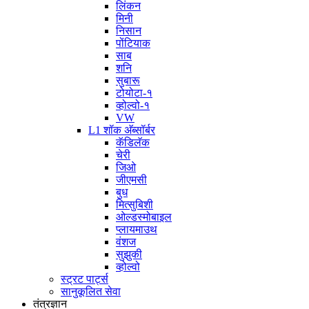
लिंकन
मिनी
निसान
पोंटियाक
साब
शनि
सुबारू
टोयोटा-१
व्होल्वो-१
VW
L1 शॉक अ‍ॅब्सॉर्बर
कॅडिलॅक
चेरी
जिओ
जीएमसी
बुध
मित्सुबिशी
ओल्डस्मोबाइल
प्लायमाउथ
वंशज
सुझुकी
व्होल्वो
स्ट्रट पार्ट्स
सानुकूलित सेवा
तंत्रज्ञान