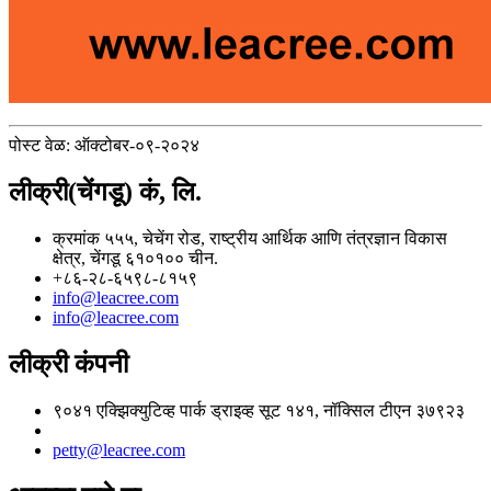
पोस्ट वेळ: ऑक्टोबर-०९-२०२४
लीक्री(चेंगडू) कं, लि.
क्रमांक ५५५, चेचेंग रोड, राष्ट्रीय आर्थिक आणि तंत्रज्ञान विकास
क्षेत्र, चेंगडू ६१०१०० चीन.
+८६-२८-६५९८-८१५९
info@leacree.com
info@leacree.com
लीक्री कंपनी
९०४१ एक्झिक्युटिव्ह पार्क ड्राइव्ह सूट १४१, नॉक्सिल टीएन ३७९२३
petty@leacree.com