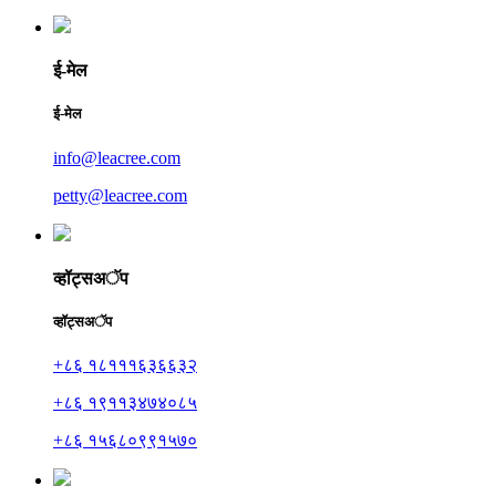
ई-मेल
ई-मेल
info@leacree.com
petty@leacree.com
व्हॉट्सअॅप
व्हॉट्सअॅप
+८६ १८१११६३६६३२
+८६ १९११३४७४०८५
+८६ १५६८०९९१५७०