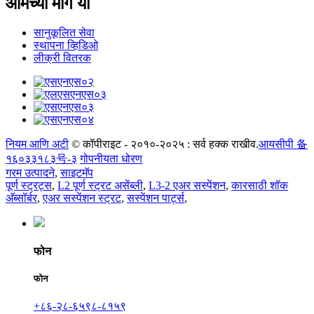
आमच्या मागे या
सानुकूलित सेवा
स्थापना व्हिडिओ
लीक्री वितरक
नियम आणि अटी
© कॉपीराइट - २०१०-२०२५ : सर्व हक्क राखीव.
आयसीपी 备
१६०३३१८३号-३
गोपनीयता धोरण
गरम उत्पादने
,
साइटमॅप
पूर्ण स्ट्रट्स
,
L2 पूर्ण स्ट्रट असेंब्ली
,
L3-2 एअर सस्पेंशन
,
कारसाठी शॉक
अ‍ॅब्सॉर्बर
,
एअर सस्पेंशन स्ट्रट
,
सस्पेंशन पार्ट्स
,
फोन
फोन
+८६-२८-६५९८-८१५९