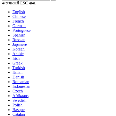
करण्यासाठी ESC दाबा.
English
Chinese
French
German
Portuguese
Spanish
Russian
Japanese
Korean
Arabic
Irish
Greek
Turkish
Italian
Danish
Romanian
Indonesian
Czech
Afrikaans
Swedish
Polish
Basque
Catalan