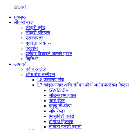
मुखपृष्ठ
लीक्री बद्दल
लीक्री ब्रँड
लीक्री इतिहास
प्रमाणपत्र
गुणवत्ता नियंत्रण
प्रदर्शन
वारंवार विचारले जाणारे प्रश्न
व्हिडिओ
उत्पादने
नवीन आलेले
ऑफ रोड सस्पेंशन
L8 जलाशय संच
L7 कॉइलओव्हर आणि डॅम्पिंग फोर्स अॅडजस्टेबल किट्स
GWM टँक
जीडब्ल्यूएम हवाल
फोर्ड रेंजर
इसुझु डी-मॅक्स
जीप रँग्लर
मित्सुबिशी पजेरो
टोयोटा हिलक्स
टोयोटा एलसी प्राडो