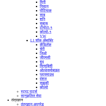
मिनी
निसान
पोंटियाक
साब
शनि
सुबारू
टोयोटा-१
व्होल्वो-१
VW
L1 शॉक अ‍ॅब्सॉर्बर
कॅडिलॅक
चेरी
जिओ
जीएमसी
बुध
मित्सुबिशी
ओल्ड्समोबाइल
प्लायमाउथ
वंशज
सुझुकी
व्होल्वो
स्ट्रट पार्ट्स
सानुकूलित सेवा
तंत्रज्ञान
तंत्रज्ञान अपग्रेड