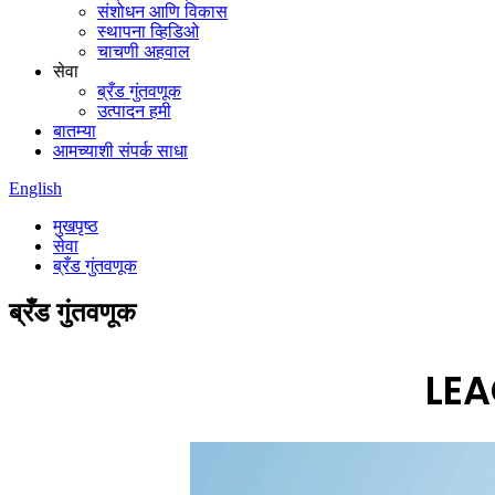
संशोधन आणि विकास
स्थापना व्हिडिओ
चाचणी अहवाल
सेवा
ब्रँड गुंतवणूक
उत्पादन हमी
बातम्या
आमच्याशी संपर्क साधा
English
मुखपृष्ठ
सेवा
ब्रँड गुंतवणूक
ब्रँड गुंतवणूक
LEAC