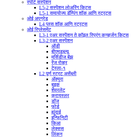
स्पोर्ट सस्पेंशन
L5-2 सस्पेंशन लोअरिंग किट्स
L5-1 समायोज्य डॅम्पिंग शॉक आणि स्ट्रट्स
ओई अपग्रेड
L4 प्लस शॉक आणि स्ट्रट्स
ओई रिप्लेसमेंट
L3-1 एअर सस्पेंशन ते कॉइल स्प्रिंग कन्व्हर्जन किट्स
L3-2 एअर सस्पेंशन
ऑडी
बीएमडब्ल्यू
मर्सिडीज बेंझ
रेंज रोव्हर
टेस्ला-१
L2 पूर्ण स्ट्रट असेंब्ली
अ‍ॅक्युरा
बुइक
शेवरलेट
क्रायस्लर
डॉज
फोर्ड
ह्युंदाई
इन्फिनिटी
किआ
लेक्सस
लिंकन