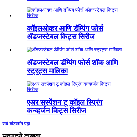
कॉइलओव्हर आणि डॅम्पिंग फोर्स
अ‍ॅडजस्टेबल किट्स सिरीज
अ‍ॅडजस्टेबल डॅम्पिंग फोर्स शॉक आणि
स्ट्रट्स मालिका
एअर सस्पेंशन टू कॉइल स्प्रिंग
कन्व्हर्जन किट्स सिरीज
सर्व कॅटलॉग पहा
उत्पादने दाखवा