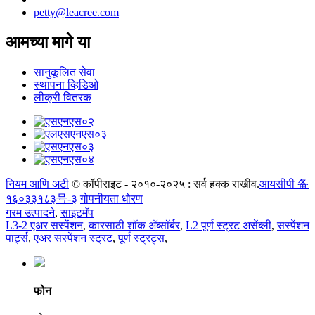
petty@leacree.com
आमच्या मागे या
सानुकूलित सेवा
स्थापना व्हिडिओ
लीक्री वितरक
नियम आणि अटी
© कॉपीराइट - २०१०-२०२५ : सर्व हक्क राखीव.
आयसीपी 备
१६०३३१८३号-३
गोपनीयता धोरण
गरम उत्पादने
,
साइटमॅप
L3-2 एअर सस्पेंशन
,
कारसाठी शॉक अ‍ॅब्सॉर्बर
,
L2 पूर्ण स्ट्रट असेंब्ली
,
सस्पेंशन
पार्ट्स
,
एअर सस्पेंशन स्ट्रट
,
पूर्ण स्ट्रट्स
,
फोन