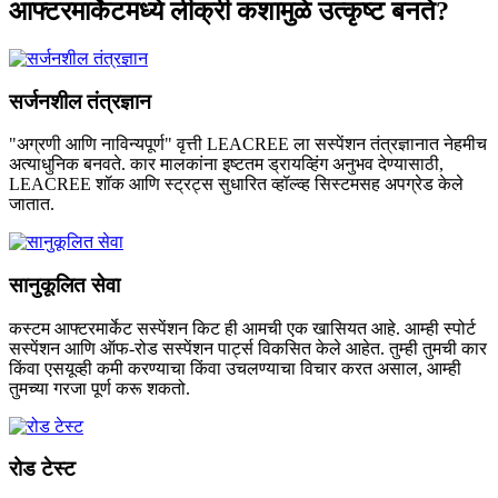
आफ्टरमार्केटमध्ये लीक्री कशामुळे उत्कृष्ट बनते?
सर्जनशील तंत्रज्ञान
"अग्रणी आणि नाविन्यपूर्ण" वृत्ती LEACREE ला सस्पेंशन तंत्रज्ञानात नेहमीच
अत्याधुनिक बनवते. कार मालकांना इष्टतम ड्रायव्हिंग अनुभव देण्यासाठी,
LEACREE शॉक आणि स्ट्रट्स सुधारित व्हॉल्व्ह सिस्टमसह अपग्रेड केले
जातात.
सानुकूलित सेवा
कस्टम आफ्टरमार्केट सस्पेंशन किट ही आमची एक खासियत आहे. आम्ही स्पोर्ट
सस्पेंशन आणि ऑफ-रोड सस्पेंशन पार्ट्स विकसित केले आहेत. तुम्ही तुमची कार
किंवा एसयूव्ही कमी करण्याचा किंवा उचलण्याचा विचार करत असाल, आम्ही
तुमच्या गरजा पूर्ण करू शकतो.
रोड टेस्ट