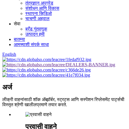
तंत्रज्ञान अपग्रेड
संशोधन आणि विकास
स्थापना व्हिडिओ
चाचणी अहवाल
सेवा
ब्रँड गुंतवणूक
उत्पादन हमी
बातम्या
आमच्याशी संपर्क साधा
English
अर्ज
लीक्री वाहनांसाठी शॉक अ‍ॅब्झॉर्बर, स्ट्रट्स आणि सस्पेंशन रिप्लेसमेंट पार्ट्सची
विस्तृत श्रेणी खालीलप्रमाणे तयार करते.
प्रवासी वाहने