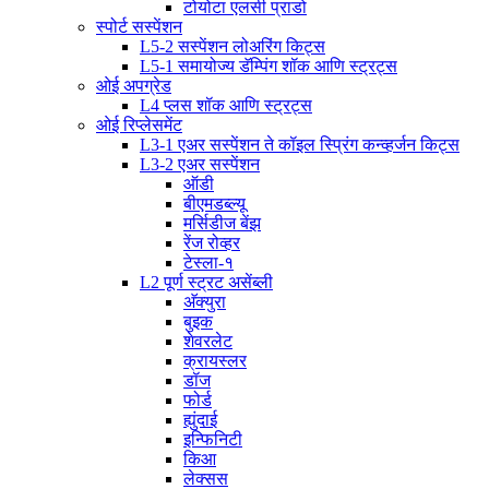
टोयोटा एलसी प्राडो
स्पोर्ट सस्पेंशन
L5-2 सस्पेंशन लोअरिंग किट्स
L5-1 समायोज्य डॅम्पिंग शॉक आणि स्ट्रट्स
ओई अपग्रेड
L4 प्लस शॉक आणि स्ट्रट्स
ओई रिप्लेसमेंट
L3-1 एअर सस्पेंशन ते कॉइल स्प्रिंग कन्व्हर्जन किट्स
L3-2 एअर सस्पेंशन
ऑडी
बीएमडब्ल्यू
मर्सिडीज बेंझ
रेंज रोव्हर
टेस्ला-१
L2 पूर्ण स्ट्रट असेंब्ली
अ‍ॅक्युरा
बुइक
शेवरलेट
क्रायस्लर
डॉज
फोर्ड
ह्युंदाई
इन्फिनिटी
किआ
लेक्सस