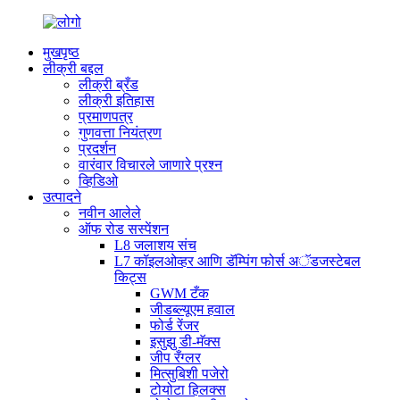
मुखपृष्ठ
लीक्री बद्दल
लीक्री ब्रँड
लीक्री इतिहास
प्रमाणपत्र
गुणवत्ता नियंत्रण
प्रदर्शन
वारंवार विचारले जाणारे प्रश्न
व्हिडिओ
उत्पादने
नवीन आलेले
ऑफ रोड सस्पेंशन
L8 जलाशय संच
L7 कॉइलओव्हर आणि डॅम्पिंग फोर्स अॅडजस्टेबल
किट्स
GWM टँक
जीडब्ल्यूएम हवाल
फोर्ड रेंजर
इसुझु डी-मॅक्स
जीप रँग्लर
मित्सुबिशी पजेरो
टोयोटा हिलक्स