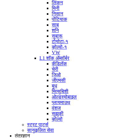
लिंकन
मिनी
निसान
पोंटियाक
साब
शनि
सुबारू
टोयोटा-१
व्होल्वो-१
VW
L1 शॉक अ‍ॅब्सॉर्बर
कॅडिलॅक
चेरी
जिओ
जीएमसी
बुध
मित्सुबिशी
ओल्डस्मोबाइल
प्लायमाउथ
वंशज
सुझुकी
व्होल्वो
स्ट्रट पार्ट्स
सानुकूलित सेवा
तंत्रज्ञान