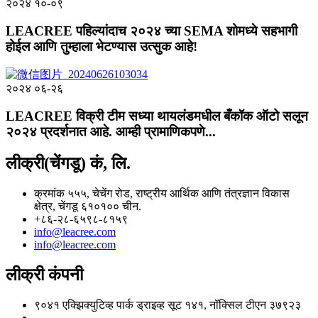
२०२४ १०-०९
LEACREE पहिल्यांदाच २०२४ च्या SEMA शोमध्ये सहभागी
होईल आणि तुम्हाला भेटण्यास उत्सुक आहे!
२०२४ ०६-२६
LEACREE विक्री टीम सध्या थायलंडमधील बँकॉक ऑटो सलून
२०२४ प्रदर्शनात आहे. आम्ही प्रामाणिकपणे...
लीक्री(चेंगडू) कं, लि.
क्रमांक ५५५, चेचेंग रोड, राष्ट्रीय आर्थिक आणि तंत्रज्ञान विकास
क्षेत्र, चेंगडू ६१०१०० चीन.
+८६-२८-६५९८-८१५९
info@leacree.com
info@leacree.com
लीक्री कंपनी
९०४१ एक्झिक्युटिव्ह पार्क ड्राइव्ह सूट १४१, नॉक्सिल टीएन ३७९२३