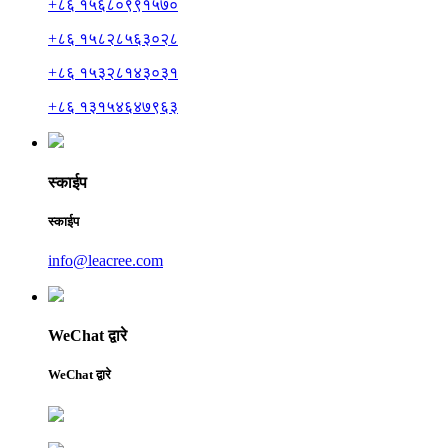
+८६ १५६८०९९१५७०
+८६ १५८२८५६३०२८
+८६ १५३२८१४३०३१
+८६ १३१५४६४७९६३
स्काईप
स्काईप
info@leacree.com
WeChat द्वारे
WeChat द्वारे