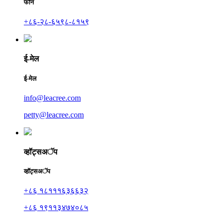
फोन
+८६-२८-६५९८-८१५९
ई-मेल
ई-मेल
info@leacree.com
petty@leacree.com
व्हॉट्सअॅप
व्हॉट्सअॅप
+८६ १८१११६३६६३२
+८६ १९११३४७४०८५