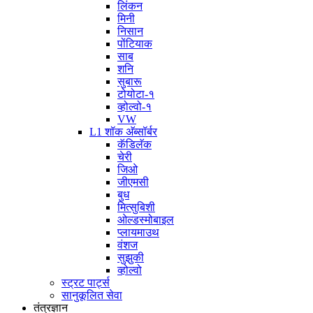
लिंकन
मिनी
निसान
पोंटियाक
साब
शनि
सुबारू
टोयोटा-१
व्होल्वो-१
VW
L1 शॉक अ‍ॅब्सॉर्बर
कॅडिलॅक
चेरी
जिओ
जीएमसी
बुध
मित्सुबिशी
ओल्डस्मोबाइल
प्लायमाउथ
वंशज
सुझुकी
व्होल्वो
स्ट्रट पार्ट्स
सानुकूलित सेवा
तंत्रज्ञान