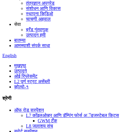
तंत्रज्ञान अपग्रेड
संशोधन आणि विकास
स्थापना व्हिडिओ
चाचणी अहवाल
सेवा
ब्रँड गुंतवणूक
उत्पादन हमी
बातम्या
आमच्याशी संपर्क साधा
English
मुखपृष्ठ
उत्पादने
ओई रिप्लेसमेंट
L2 पूर्ण स्ट्रट असेंब्ली
व्होल्वो-१
श्रेणी
ऑफ रोड सस्पेंशन
L7 कॉइलओव्हर आणि डॅम्पिंग फोर्स अॅडजस्टेबल किट्स
GWM टँक
L8 जलाशय संच
स्पोर्ट सस्पेंशन