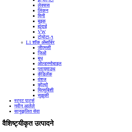
लेक्सस
लिंकन
मिनी
बुइक
ह्युंदाई
VW
टोयोटा-१
L1 शॉक अ‍ॅब्सॉर्बर
जीएमसी
जिओ
बुध
ओल्डस्मोबाइल
प्लायमाउथ
कॅडिलॅक
वंशज
व्होल्वो
मित्सुबिशी
सुझुकी
स्ट्रट पार्ट्स
नवीन आलेले
सानुकूलित सेवा
वैशिष्ट्यीकृत उत्पादने