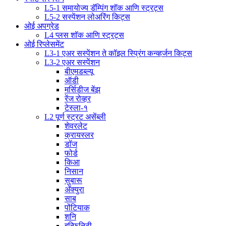
L5-1 समायोज्य डॅम्पिंग शॉक आणि स्ट्रट्स
L5-2 सस्पेंशन लोअरिंग किट्स
ओई अपग्रेड
L4 प्लस शॉक आणि स्ट्रट्स
ओई रिप्लेसमेंट
L3-1 एअर सस्पेंशन ते कॉइल स्प्रिंग कन्व्हर्जन किट्स
L3-2 एअर सस्पेंशन
बीएमडब्ल्यू
ऑडी
मर्सिडीज बेंझ
रेंज रोव्हर
टेस्ला-१
L2 पूर्ण स्ट्रट असेंब्ली
शेवरलेट
क्रायस्लर
डॉज
फोर्ड
किआ
निसान
सुबारू
अ‍ॅक्युरा
साब
पोंटियाक
शनि
इन्फिनिटी