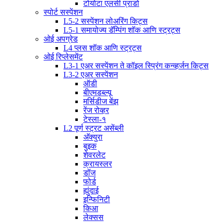
टोयोटा एलसी प्राडो
स्पोर्ट सस्पेंशन
L5-2 सस्पेंशन लोअरिंग किट्स
L5-1 समायोज्य डॅम्पिंग शॉक आणि स्ट्रट्स
ओई अपग्रेड
L4 प्लस शॉक आणि स्ट्रट्स
ओई रिप्लेसमेंट
L3-1 एअर सस्पेंशन ते कॉइल स्प्रिंग कन्व्हर्जन किट्स
L3-2 एअर सस्पेंशन
ऑडी
बीएमडब्ल्यू
मर्सिडीज बेंझ
रेंज रोव्हर
टेस्ला-१
L2 पूर्ण स्ट्रट असेंब्ली
अ‍ॅक्युरा
बुइक
शेवरलेट
क्रायस्लर
डॉज
फोर्ड
ह्युंदाई
इन्फिनिटी
किआ
लेक्सस