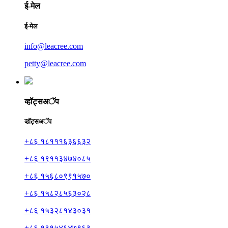
ई-मेल
ई-मेल
info@leacree.com
petty@leacree.com
व्हॉट्सअॅप
व्हॉट्सअॅप
+८६ १८१११६३६६३२
+८६ १९११३४७४०८५
+८६ १५६८०९९१५७०
+८६ १५८२८५६३०२८
+८६ १५३२८१४३०३१
+८६ १३१५४६४७९६३