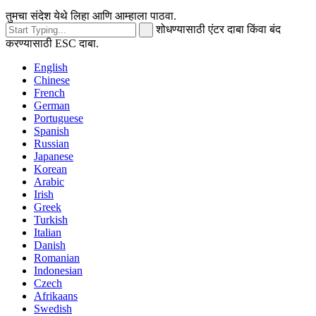
तुमचा संदेश येथे लिहा आणि आम्हाला पाठवा.
शोधण्यासाठी एंटर दाबा किंवा बंद
करण्यासाठी ESC दाबा.
English
Chinese
French
German
Portuguese
Spanish
Russian
Japanese
Korean
Arabic
Irish
Greek
Turkish
Italian
Danish
Romanian
Indonesian
Czech
Afrikaans
Swedish