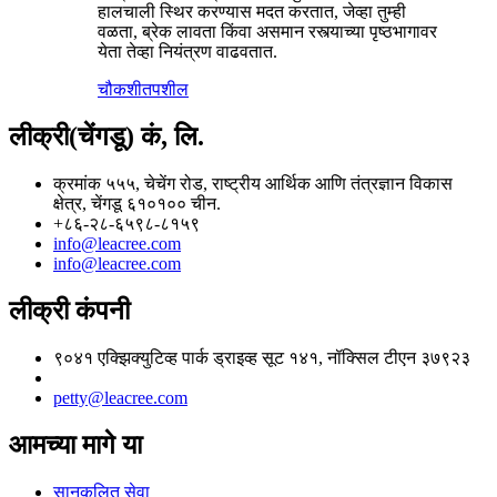
हालचाली स्थिर करण्यास मदत करतात, जेव्हा तुम्ही
वळता, ब्रेक लावता किंवा असमान रस्त्याच्या पृष्ठभागावर
येता तेव्हा नियंत्रण वाढवतात.
चौकशी
तपशील
लीक्री(चेंगडू) कं, लि.
क्रमांक ५५५, चेचेंग रोड, राष्ट्रीय आर्थिक आणि तंत्रज्ञान विकास
क्षेत्र, चेंगडू ६१०१०० चीन.
+८६-२८-६५९८-८१५९
info@leacree.com
info@leacree.com
लीक्री कंपनी
९०४१ एक्झिक्युटिव्ह पार्क ड्राइव्ह सूट १४१, नॉक्सिल टीएन ३७९२३
petty@leacree.com
आमच्या मागे या
सानुकूलित सेवा