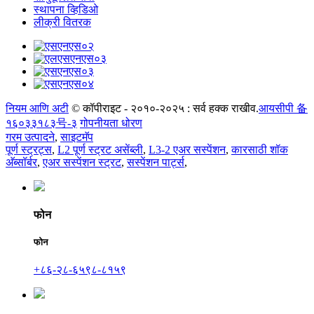
स्थापना व्हिडिओ
लीक्री वितरक
नियम आणि अटी
© कॉपीराइट - २०१०-२०२५ : सर्व हक्क राखीव.
आयसीपी 备
१६०३३१८३号-३
गोपनीयता धोरण
गरम उत्पादने
,
साइटमॅप
पूर्ण स्ट्रट्स
,
L2 पूर्ण स्ट्रट असेंब्ली
,
L3-2 एअर सस्पेंशन
,
कारसाठी शॉक
अ‍ॅब्सॉर्बर
,
एअर सस्पेंशन स्ट्रट
,
सस्पेंशन पार्ट्स
,
फोन
फोन
+८६-२८-६५९८-८१५९