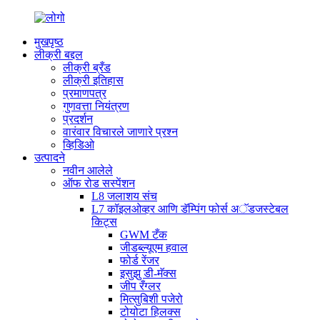
मुखपृष्ठ
लीक्री बद्दल
लीक्री ब्रँड
लीक्री इतिहास
प्रमाणपत्र
गुणवत्ता नियंत्रण
प्रदर्शन
वारंवार विचारले जाणारे प्रश्न
व्हिडिओ
उत्पादने
नवीन आलेले
ऑफ रोड सस्पेंशन
L8 जलाशय संच
L7 कॉइलओव्हर आणि डॅम्पिंग फोर्स अॅडजस्टेबल
किट्स
GWM टँक
जीडब्ल्यूएम हवाल
फोर्ड रेंजर
इसुझु डी-मॅक्स
जीप रँग्लर
मित्सुबिशी पजेरो
टोयोटा हिलक्स