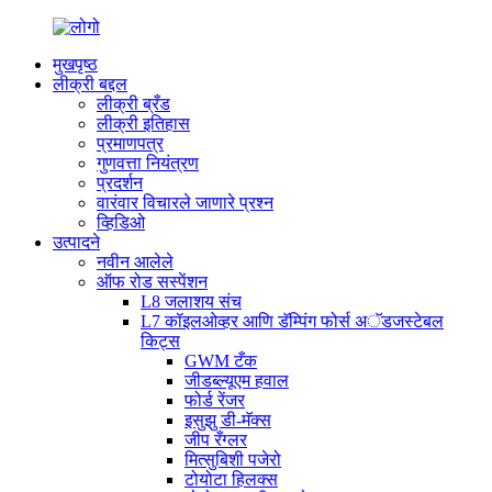
मुखपृष्ठ
लीक्री बद्दल
लीक्री ब्रँड
लीक्री इतिहास
प्रमाणपत्र
गुणवत्ता नियंत्रण
प्रदर्शन
वारंवार विचारले जाणारे प्रश्न
व्हिडिओ
उत्पादने
नवीन आलेले
ऑफ रोड सस्पेंशन
L8 जलाशय संच
L7 कॉइलओव्हर आणि डॅम्पिंग फोर्स अॅडजस्टेबल
किट्स
GWM टँक
जीडब्ल्यूएम हवाल
फोर्ड रेंजर
इसुझु डी-मॅक्स
जीप रँग्लर
मित्सुबिशी पजेरो
टोयोटा हिलक्स