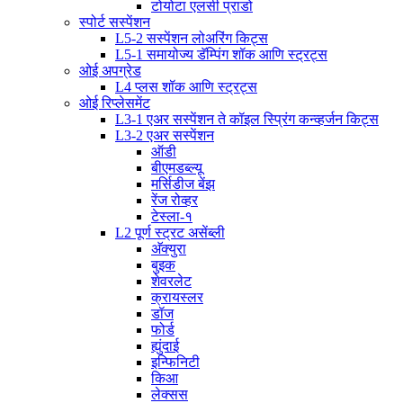
टोयोटा एलसी प्राडो
स्पोर्ट सस्पेंशन
L5-2 सस्पेंशन लोअरिंग किट्स
L5-1 समायोज्य डॅम्पिंग शॉक आणि स्ट्रट्स
ओई अपग्रेड
L4 प्लस शॉक आणि स्ट्रट्स
ओई रिप्लेसमेंट
L3-1 एअर सस्पेंशन ते कॉइल स्प्रिंग कन्व्हर्जन किट्स
L3-2 एअर सस्पेंशन
ऑडी
बीएमडब्ल्यू
मर्सिडीज बेंझ
रेंज रोव्हर
टेस्ला-१
L2 पूर्ण स्ट्रट असेंब्ली
अ‍ॅक्युरा
बुइक
शेवरलेट
क्रायस्लर
डॉज
फोर्ड
ह्युंदाई
इन्फिनिटी
किआ
लेक्सस