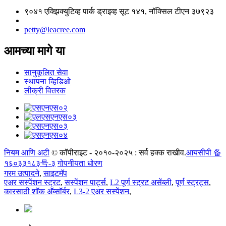
९०४१ एक्झिक्युटिव्ह पार्क ड्राइव्ह सूट १४१, नॉक्सिल टीएन ३७९२३
petty@leacree.com
आमच्या मागे या
सानुकूलित सेवा
स्थापना व्हिडिओ
लीक्री वितरक
नियम आणि अटी
© कॉपीराइट - २०१०-२०२५ : सर्व हक्क राखीव.
आयसीपी 备
१६०३३१८३号-३
गोपनीयता धोरण
गरम उत्पादने
,
साइटमॅप
एअर सस्पेंशन स्ट्रट
,
सस्पेंशन पार्ट्स
,
L2 पूर्ण स्ट्रट असेंब्ली
,
पूर्ण स्ट्रट्स
,
कारसाठी शॉक अ‍ॅब्सॉर्बर
,
L3-2 एअर सस्पेंशन
,