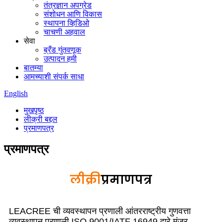
तंत्रज्ञान अपग्रेड
संशोधन आणि विकास
स्थापना व्हिडिओ
चाचणी अहवाल
सेवा
ब्रँड गुंतवणूक
उत्पादन हमी
बातम्या
आमच्याशी संपर्क साधा
English
मुखपृष्ठ
लीक्री बद्दल
प्रमाणपत्र
प्रमाणपत्र
लीक्री
प्रमाणपत्र
LEACREE ची व्यवस्थापन प्रणाली आंतरराष्ट्रीय गुणवत्ता
व्यवस्थापन प्रणाली ISO 9001/IATF 16949 द्वारे मंजूर