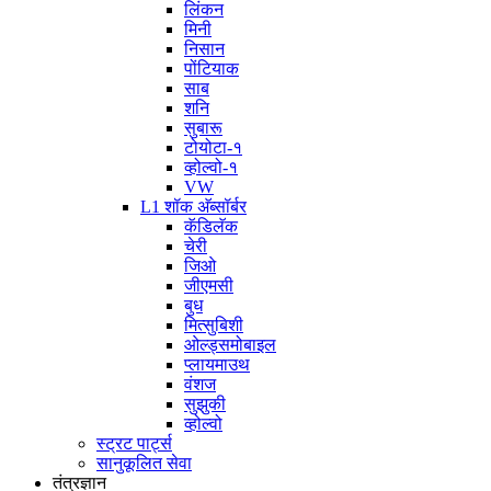
लिंकन
मिनी
निसान
पोंटियाक
साब
शनि
सुबारू
टोयोटा-१
व्होल्वो-१
VW
L1 शॉक अ‍ॅब्सॉर्बर
कॅडिलॅक
चेरी
जिओ
जीएमसी
बुध
मित्सुबिशी
ओल्ड्समोबाइल
प्लायमाउथ
वंशज
सुझुकी
व्होल्वो
स्ट्रट पार्ट्स
सानुकूलित सेवा
तंत्रज्ञान