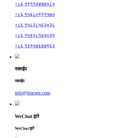
+८६ १९११३४७४०८५
+८६ १५६८०९९१५७०
+८६ १५८२८५६३०२८
+८६ १५३२८१४३०३१
+८६ १३१५४६४७९६३
स्काईप
स्काईप
info@leacree.com
WeChat द्वारे
WeChat द्वारे