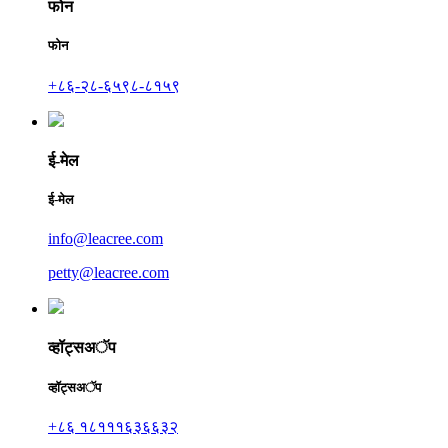
फोन
फोन
+८६-२८-६५९८-८१५९
ई-मेल
ई-मेल
info@leacree.com
petty@leacree.com
व्हॉट्सअॅप
व्हॉट्सअॅप
+८६ १८१११६३६६३२