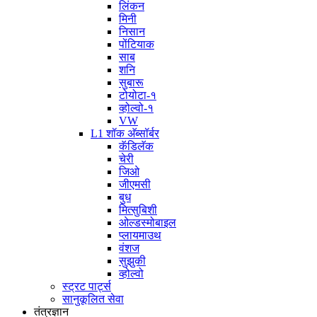
लिंकन
मिनी
निसान
पोंटियाक
साब
शनि
सुबारू
टोयोटा-१
व्होल्वो-१
VW
L1 शॉक अ‍ॅब्सॉर्बर
कॅडिलॅक
चेरी
जिओ
जीएमसी
बुध
मित्सुबिशी
ओल्डस्मोबाइल
प्लायमाउथ
वंशज
सुझुकी
व्होल्वो
स्ट्रट पार्ट्स
सानुकूलित सेवा
तंत्रज्ञान