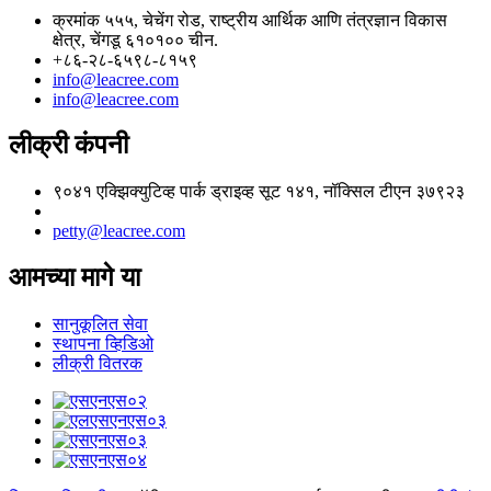
क्रमांक ५५५, चेचेंग रोड, राष्ट्रीय आर्थिक आणि तंत्रज्ञान विकास
क्षेत्र, चेंगडू ६१०१०० चीन.
+८६-२८-६५९८-८१५९
info@leacree.com
info@leacree.com
लीक्री कंपनी
९०४१ एक्झिक्युटिव्ह पार्क ड्राइव्ह सूट १४१, नॉक्सिल टीएन ३७९२३
petty@leacree.com
आमच्या मागे या
सानुकूलित सेवा
स्थापना व्हिडिओ
लीक्री वितरक