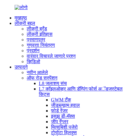
मुखपृष्ठ
लीक्री बद्दल
लीक्री ब्रँड
लीक्री इतिहास
प्रमाणपत्र
गुणवत्ता नियंत्रण
प्रदर्शन
वारंवार विचारले जाणारे प्रश्न
व्हिडिओ
उत्पादने
नवीन आलेले
ऑफ रोड सस्पेंशन
L8 जलाशय संच
L7 कॉइलओव्हर आणि डॅम्पिंग फोर्स अॅडजस्टेबल
किट्स
GWM टँक
जीडब्ल्यूएम हवाल
फोर्ड रेंजर
इसुझु डी-मॅक्स
जीप रँग्लर
मित्सुबिशी पजेरो
टोयोटा हिलक्स