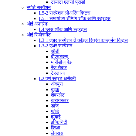
टोयोटा एलसी प्राडो
स्पोर्ट सस्पेंशन
L5-2 सस्पेंशन लोअरिंग किट्स
L5-1 समायोज्य डॅम्पिंग शॉक आणि स्ट्रट्स
ओई अपग्रेड
L4 प्लस शॉक आणि स्ट्रट्स
ओई रिप्लेसमेंट
L3-1 एअर सस्पेंशन ते कॉइल स्प्रिंग कन्व्हर्जन किट्स
L3-2 एअर सस्पेंशन
ऑडी
बीएमडब्ल्यू
मर्सिडीज बेंझ
रेंज रोव्हर
टेस्ला-१
L2 पूर्ण स्ट्रट असेंब्ली
अ‍ॅक्युरा
बुइक
शेवरलेट
क्रायस्लर
डॉज
फोर्ड
ह्युंदाई
इन्फिनिटी
किआ
लेक्सस