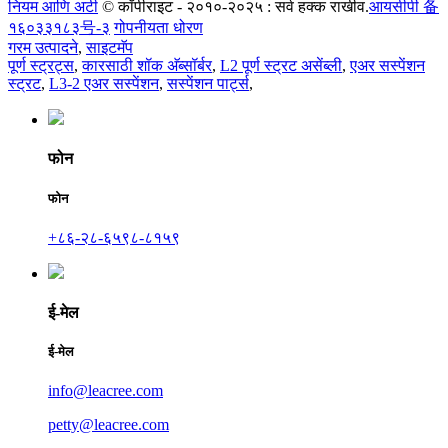
नियम आणि अटी
© कॉपीराइट - २०१०-२०२५ : सर्व हक्क राखीव.
आयसीपी 备
१६०३३१८३号-३
गोपनीयता धोरण
गरम उत्पादने
,
साइटमॅप
पूर्ण स्ट्रट्स
,
कारसाठी शॉक अ‍ॅब्सॉर्बर
,
L2 पूर्ण स्ट्रट असेंब्ली
,
एअर सस्पेंशन
स्ट्रट
,
L3-2 एअर सस्पेंशन
,
सस्पेंशन पार्ट्स
,
फोन
फोन
+८६-२८-६५९८-८१५९
ई-मेल
ई-मेल
info@leacree.com
petty@leacree.com