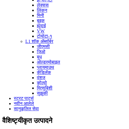
लेक्सस
लिंकन
मिनी
बुइक
ह्युंदाई
VW
टोयोटा-१
L1 शॉक अ‍ॅब्सॉर्बर
जीएमसी
जिओ
बुध
ओल्डस्मोबाइल
प्लायमाउथ
कॅडिलॅक
वंशज
व्होल्वो
मित्सुबिशी
सुझुकी
स्ट्रट पार्ट्स
नवीन आलेले
सानुकूलित सेवा
वैशिष्ट्यीकृत उत्पादने