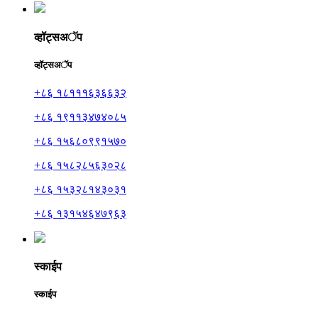
व्हॉट्सअॅप
व्हॉट्सअॅप
+८६ १८१११६३६६३२
+८६ १९११३४७४०८५
+८६ १५६८०९९१५७०
+८६ १५८२८५६३०२८
+८६ १५३२८१४३०३१
+८६ १३१५४६४७९६३
स्काईप
स्काईप