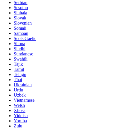
Serbian
Sesotho
Sinhala
Slovak
Slovenian
Somali
Samoan
Scots Gaelic
Shona
Sindhi
Sundanese
Swahili
Tajik
Tamil
Telugu
Thai
Ukrainian
Urdu
Uzbek
Vietnamese
Welsh
Xhosa
Yiddish
Yoruba
Zulu