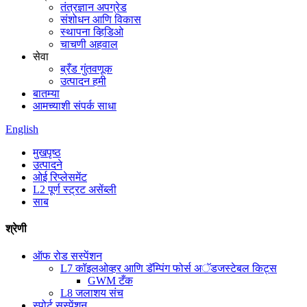
तंत्रज्ञान अपग्रेड
संशोधन आणि विकास
स्थापना व्हिडिओ
चाचणी अहवाल
सेवा
ब्रँड गुंतवणूक
उत्पादन हमी
बातम्या
आमच्याशी संपर्क साधा
English
मुखपृष्ठ
उत्पादने
ओई रिप्लेसमेंट
L2 पूर्ण स्ट्रट असेंब्ली
साब
श्रेणी
ऑफ रोड सस्पेंशन
L7 कॉइलओव्हर आणि डॅम्पिंग फोर्स अॅडजस्टेबल किट्स
GWM टँक
L8 जलाशय संच
स्पोर्ट सस्पेंशन