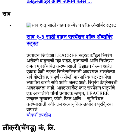
कॉइलओव्हर आणि डॅम्पिंग फोर्स ...
साब
साब ९-३ साठी वाहन सस्पेंशन शॉक अ‍ॅब्सॉर्बर
स्ट्रट
उत्पादन व्हिडिओ LEACREE स्ट्रट कॉइल स्प्रिंग
असेंब्ली वाहनाची मूळ राइड, हाताळणी आणि नियंत्रण
क्षमता पुनर्संचयित करण्यासाठी डिझाइन केल्या आहेत.
एकाच वेळी स्ट्रट रिप्लेसमेंटसाठी आवश्यक असलेल्या
सर्व गोष्टींसह, संपूर्ण असेंब्ली पारंपारिक स्ट्रट्सपेक्षा
स्थापित करणे सोपे आणि जलद आहे. स्प्रिंग कंप्रेसरची
आवश्यकता नाही. आफ्टरमार्केट कार सस्पेंशन पार्ट्सचे
एक आघाडीचे चीनी उत्पादक म्हणून, LEACREE
उत्कृष्ट गुणवत्ता, फॉर्म, फिट आणि ... सुनिश्चित
करण्यासाठी नवीनतम अत्याधुनिक उत्पादन प्रक्रिया
वापरते.
चौकशी
तपशील
लीक्री(चेंगडू) कं, लि.