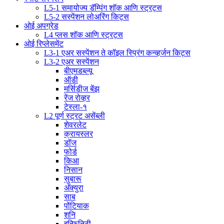
L5-1 समायोज्य डॅम्पिंग शॉक आणि स्ट्रट्स
L5-2 सस्पेंशन लोअरिंग किट्स
ओई अपग्रेड
L4 प्लस शॉक आणि स्ट्रट्स
ओई रिप्लेसमेंट
L3-1 एअर सस्पेंशन ते कॉइल स्प्रिंग कन्व्हर्जन किट्स
L3-2 एअर सस्पेंशन
बीएमडब्ल्यू
ऑडी
मर्सिडीज बेंझ
रेंज रोव्हर
टेस्ला-१
L2 पूर्ण स्ट्रट असेंब्ली
शेवरलेट
क्रायस्लर
डॉज
फोर्ड
किआ
निसान
सुबारू
अ‍ॅक्युरा
साब
पोंटियाक
शनि
इन्फिनिटी