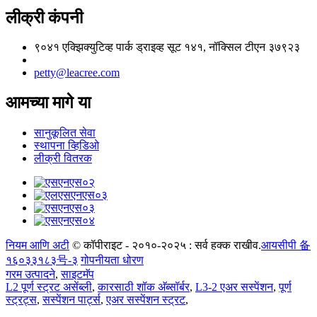
लीक्री कंपनी
९०४१ एक्झिक्युटिव्ह पार्क ड्राइव्ह सूट १४१, नॉक्सिल टीएन ३७९२३
petty@leacree.com
आमच्या मागे या
सानुकूलित सेवा
स्थापना व्हिडिओ
लीक्री वितरक
नियम आणि अटी
© कॉपीराइट - २०१०-२०२५ : सर्व हक्क राखीव.
आयसीपी 备
१६०३३१८३号-३
गोपनीयता धोरण
गरम उत्पादने
,
साइटमॅप
L2 पूर्ण स्ट्रट असेंब्ली
,
कारसाठी शॉक अ‍ॅब्सॉर्बर
,
L3-2 एअर सस्पेंशन
,
पूर्ण
स्ट्रट्स
,
सस्पेंशन पार्ट्स
,
एअर सस्पेंशन स्ट्रट
,