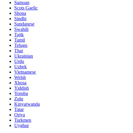
Samoan
Scots Gaelic
Shona
Sindhi
Sundanese
Swahili
Tajik
Tamil
Telugu
Thai
Ukrainian
Urdu
Uzbek
Vietnamese
Welsh
Xhosa
Yiddish
Yoruba
Zulu
Kinyarwanda
Tatar
Oriya
Turkmen
Uyghur