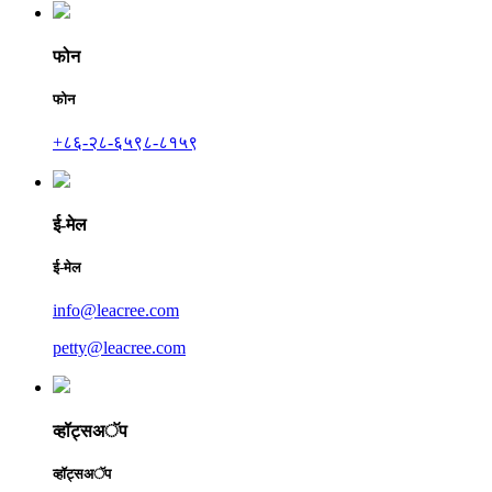
फोन
फोन
+८६-२८-६५९८-८१५९
ई-मेल
ई-मेल
info@leacree.com
petty@leacree.com
व्हॉट्सअॅप
व्हॉट्सअॅप