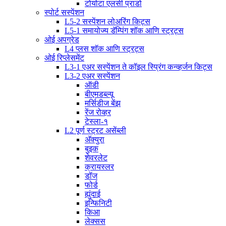
टोयोटा एलसी प्राडो
स्पोर्ट सस्पेंशन
L5-2 सस्पेंशन लोअरिंग किट्स
L5-1 समायोज्य डॅम्पिंग शॉक आणि स्ट्रट्स
ओई अपग्रेड
L4 प्लस शॉक आणि स्ट्रट्स
ओई रिप्लेसमेंट
L3-1 एअर सस्पेंशन ते कॉइल स्प्रिंग कन्व्हर्जन किट्स
L3-2 एअर सस्पेंशन
ऑडी
बीएमडब्ल्यू
मर्सिडीज बेंझ
रेंज रोव्हर
टेस्ला-१
L2 पूर्ण स्ट्रट असेंब्ली
अ‍ॅक्युरा
बुइक
शेवरलेट
क्रायस्लर
डॉज
फोर्ड
ह्युंदाई
इन्फिनिटी
किआ
लेक्सस