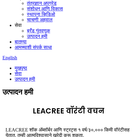
तंत्रज्ञान अपग्रेड
संशोधन आणि विकास
स्थापना व्हिडिओ
चाचणी अहवाल
सेवा
ब्रँड गुंतवणूक
उत्पादन हमी
बातम्या
आमच्याशी संपर्क साधा
English
मुखपृष्ठ
सेवा
उत्पादन हमी
उत्पादन हमी
LEACREE वॉरंटी वचन
LEACREE शॉक अ‍ॅब्सॉर्बर आणि स्ट्रट्स १ वर्ष/३०,००० किमी वॉरंटीसह
येतात. तुम्ही आत्मविश्वासाने खरेदी करू शकता.