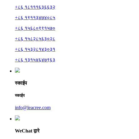
+८६ १८१११६३६६३२
+८६ १९११३४७४०८५
+८६ १५६८०९९१५७०
+८६ १५८२८५६३०२८
+८६ १५३२८१४३०३१
+८६ १३१५४६४७९६३
स्काईप
स्काईप
info@leacree.com
WeChat द्वारे