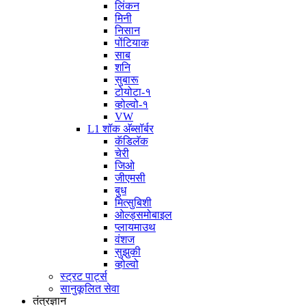
लिंकन
मिनी
निसान
पोंटियाक
साब
शनि
सुबारू
टोयोटा-१
व्होल्वो-१
VW
L1 शॉक अ‍ॅब्सॉर्बर
कॅडिलॅक
चेरी
जिओ
जीएमसी
बुध
मित्सुबिशी
ओल्ड्समोबाइल
प्लायमाउथ
वंशज
सुझुकी
व्होल्वो
स्ट्रट पार्ट्स
सानुकूलित सेवा
तंत्रज्ञान