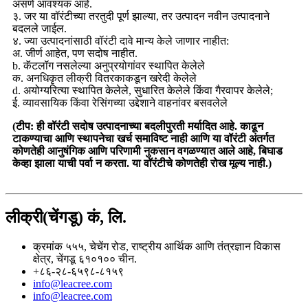
असणे आवश्यक आहे.
३. जर या वॉरंटीच्या तरतुदी पूर्ण झाल्या, तर उत्पादन नवीन उत्पादनाने
बदलले जाईल.
४. ज्या उत्पादनांसाठी वॉरंटी दावे मान्य केले जाणार नाहीत:
अ. जीर्ण आहेत, पण सदोष नाहीत.
b. कॅटलॉग नसलेल्या अनुप्रयोगांवर स्थापित केलेले
क. अनधिकृत लीक्री वितरकाकडून खरेदी केलेले
d. अयोग्यरित्या स्थापित केलेले, सुधारित केलेले किंवा गैरवापर केलेले;
ई. व्यावसायिक किंवा रेसिंगच्या उद्देशाने वाहनांवर बसवलेले
(टीप: ही वॉरंटी सदोष उत्पादनाच्या बदलीपुरती मर्यादित आहे. काढून
टाकण्याचा आणि स्थापनेचा खर्च समाविष्ट नाही आणि या वॉरंटी अंतर्गत
कोणतेही आनुषंगिक आणि परिणामी नुकसान वगळण्यात आले आहे, बिघाड
केव्हा झाला याची पर्वा न करता. या वॉरंटीचे कोणतेही रोख मूल्य नाही.)
लीक्री(चेंगडू) कं, लि.
क्रमांक ५५५, चेचेंग रोड, राष्ट्रीय आर्थिक आणि तंत्रज्ञान विकास
क्षेत्र, चेंगडू ६१०१०० चीन.
+८६-२८-६५९८-८१५९
info@leacree.com
info@leacree.com