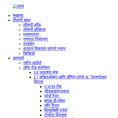
मुखपृष्ठ
लीक्री बद्दल
लीक्री ब्रँड
लीक्री इतिहास
प्रमाणपत्र
गुणवत्ता नियंत्रण
प्रदर्शन
वारंवार विचारले जाणारे प्रश्न
व्हिडिओ
उत्पादने
नवीन आलेले
ऑफ रोड सस्पेंशन
L8 जलाशय संच
L7 कॉइलओव्हर आणि डॅम्पिंग फोर्स अॅडजस्टेबल
किट्स
GWM टँक
जीडब्ल्यूएम हवाल
फोर्ड रेंजर
इसुझु डी-मॅक्स
जीप रँग्लर
मित्सुबिशी पजेरो
टोयोटा हिलक्स