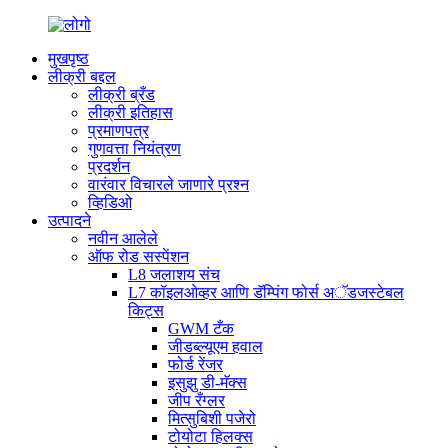
मुखपृष्ठ
लीक्री बद्दल
लीक्री ब्रँड
लीक्री इतिहास
प्रमाणपत्र
गुणवत्ता नियंत्रण
प्रदर्शन
वारंवार विचारले जाणारे प्रश्न
व्हिडिओ
उत्पादने
नवीन आलेले
ऑफ रोड सस्पेंशन
L8 जलाशय संच
L7 कॉइलओव्हर आणि डॅम्पिंग फोर्स अॅडजस्टेबल
किट्स
GWM टँक
जीडब्ल्यूएम हवाल
फोर्ड रेंजर
इसुझु डी-मॅक्स
जीप रँग्लर
मित्सुबिशी पजेरो
टोयोटा हिलक्स