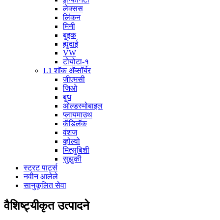
लेक्सस
लिंकन
मिनी
बुइक
ह्युंदाई
VW
टोयोटा-१
L1 शॉक अ‍ॅब्सॉर्बर
जीएमसी
जिओ
बुध
ओल्डस्मोबाइल
प्लायमाउथ
कॅडिलॅक
वंशज
व्होल्वो
मित्सुबिशी
सुझुकी
स्ट्रट पार्ट्स
नवीन आलेले
सानुकूलित सेवा
वैशिष्ट्यीकृत उत्पादने