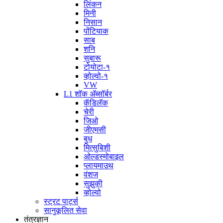
लिंकन
मिनी
निसान
पोंटियाक
साब
शनि
सुबारू
टोयोटा-१
व्होल्वो-१
VW
L1 शॉक अ‍ॅब्सॉर्बर
कॅडिलॅक
चेरी
जिओ
जीएमसी
बुध
मित्सुबिशी
ओल्डस्मोबाइल
प्लायमाउथ
वंशज
सुझुकी
व्होल्वो
स्ट्रट पार्ट्स
सानुकूलित सेवा
तंत्रज्ञान