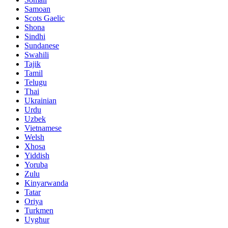
Samoan
Scots Gaelic
Shona
Sindhi
Sundanese
Swahili
Tajik
Tamil
Telugu
Thai
Ukrainian
Urdu
Uzbek
Vietnamese
Welsh
Xhosa
Yiddish
Yoruba
Zulu
Kinyarwanda
Tatar
Oriya
Turkmen
Uyghur