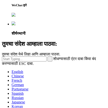
WeChat द्वारे
शीर्षस्थानी
तुमचा संदेश आम्हाला पाठवा:
तुमचा संदेश येथे लिहा आणि आम्हाला पाठवा.
शोधण्यासाठी एंटर दाबा किंवा बंद
करण्यासाठी ESC दाबा.
English
Chinese
French
German
Portuguese
Spanish
Russian
Japanese
Korean