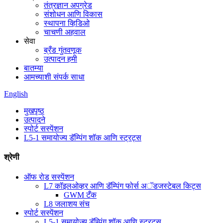
तंत्रज्ञान अपग्रेड
संशोधन आणि विकास
स्थापना व्हिडिओ
चाचणी अहवाल
सेवा
ब्रँड गुंतवणूक
उत्पादन हमी
बातम्या
आमच्याशी संपर्क साधा
English
मुखपृष्ठ
उत्पादने
स्पोर्ट सस्पेंशन
L5-1 समायोज्य डॅम्पिंग शॉक आणि स्ट्रट्स
श्रेणी
ऑफ रोड सस्पेंशन
L7 कॉइलओव्हर आणि डॅम्पिंग फोर्स अॅडजस्टेबल किट्स
GWM टँक
L8 जलाशय संच
स्पोर्ट सस्पेंशन
L5-1 समायोज्य डॅम्पिंग शॉक आणि स्ट्रट्स