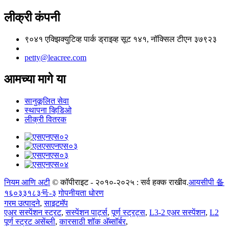
लीक्री कंपनी
९०४१ एक्झिक्युटिव्ह पार्क ड्राइव्ह सूट १४१, नॉक्सिल टीएन ३७९२३
petty@leacree.com
आमच्या मागे या
सानुकूलित सेवा
स्थापना व्हिडिओ
लीक्री वितरक
नियम आणि अटी
© कॉपीराइट - २०१०-२०२५ : सर्व हक्क राखीव.
आयसीपी 备
१६०३३१८३号-३
गोपनीयता धोरण
गरम उत्पादने
,
साइटमॅप
एअर सस्पेंशन स्ट्रट
,
सस्पेंशन पार्ट्स
,
पूर्ण स्ट्रट्स
,
L3-2 एअर सस्पेंशन
,
L2
पूर्ण स्ट्रट असेंब्ली
,
कारसाठी शॉक अ‍ॅब्सॉर्बर
,