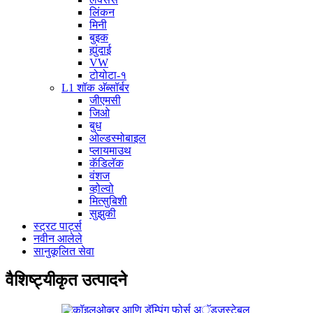
लिंकन
मिनी
बुइक
ह्युंदाई
VW
टोयोटा-१
L1 शॉक अ‍ॅब्सॉर्बर
जीएमसी
जिओ
बुध
ओल्डस्मोबाइल
प्लायमाउथ
कॅडिलॅक
वंशज
व्होल्वो
मित्सुबिशी
सुझुकी
स्ट्रट पार्ट्स
नवीन आलेले
सानुकूलित सेवा
वैशिष्ट्यीकृत उत्पादने