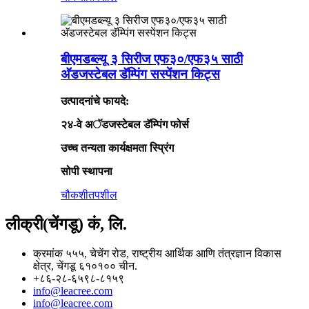
बीएमडब्ल्यू ३ सिरीज एफ३०/एफ३५ साठी
अ‍ॅडजस्टेबल डॅम्पिंग सस्पेंशन किट्स
उत्पादनांचे फायदे:
२४-वे अॅडजस्टेबल डॅम्पिंग फोर्स
उच्च तन्यता कार्यक्षमता स्प्रिंग
सोपी स्थापना
चौकशी
तपशील
लीक्री(चेंगडू) कं, लि.
क्रमांक ५५५, चेचेंग रोड, राष्ट्रीय आर्थिक आणि तंत्रज्ञान विकास
क्षेत्र, चेंगडू ६१०१०० चीन.
+८६-२८-६५९८-८१५९
info@leacree.com
info@leacree.com