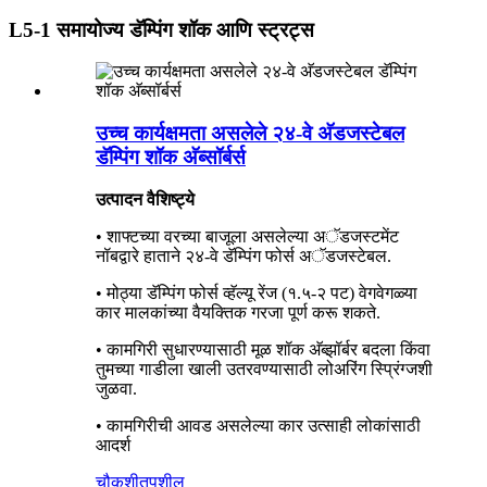
L5-1 समायोज्य डॅम्पिंग शॉक आणि स्ट्रट्स
उच्च कार्यक्षमता असलेले २४-वे अ‍ॅडजस्टेबल
डॅम्पिंग शॉक अ‍ॅब्सॉर्बर्स
उत्पादन वैशिष्ट्ये
• शाफ्टच्या वरच्या बाजूला असलेल्या अॅडजस्टमेंट
नॉबद्वारे हाताने २४-वे डॅम्पिंग फोर्स अॅडजस्टेबल.
• मोठ्या डॅम्पिंग फोर्स व्हॅल्यू रेंज (१.५-२ पट) वेगवेगळ्या
कार मालकांच्या वैयक्तिक गरजा पूर्ण करू शकते.
• कामगिरी सुधारण्यासाठी मूळ शॉक अ‍ॅब्झॉर्बर बदला किंवा
तुमच्या गाडीला खाली उतरवण्यासाठी लोअरिंग स्प्रिंग्जशी
जुळवा.
• कामगिरीची आवड असलेल्या कार उत्साही लोकांसाठी
आदर्श
चौकशी
तपशील