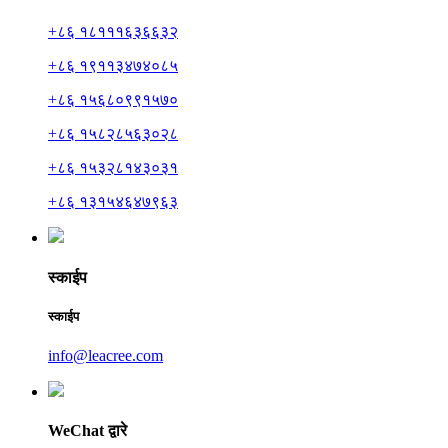
+८६ १८१११६३६६३२
+८६ १९११३४७४०८५
+८६ १५६८०९९१५७०
+८६ १५८२८५६३०२८
+८६ १५३२८१४३०३१
+८६ १३१५४६४७९६३
स्काईप
स्काईप
info@leacree.com
WeChat द्वारे