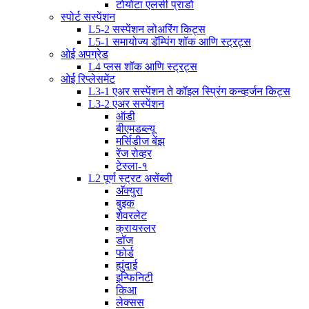
टोयोटा एलसी प्राडो
स्पोर्ट सस्पेंशन
L5-2 सस्पेंशन लोअरिंग किट्स
L5-1 समायोज्य डॅम्पिंग शॉक आणि स्ट्रट्स
ओई अपग्रेड
L4 प्लस शॉक आणि स्ट्रट्स
ओई रिप्लेसमेंट
L3-1 एअर सस्पेंशन ते कॉइल स्प्रिंग कन्व्हर्जन किट्स
L3-2 एअर सस्पेंशन
ऑडी
बीएमडब्ल्यू
मर्सिडीज बेंझ
रेंज रोव्हर
टेस्ला-१
L2 पूर्ण स्ट्रट असेंब्ली
अ‍ॅक्युरा
बुइक
शेवरलेट
क्रायस्लर
डॉज
फोर्ड
ह्युंदाई
इन्फिनिटी
किआ
लेक्सस