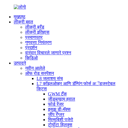
मुखपृष्ठ
लीक्री बद्दल
लीक्री ब्रँड
लीक्री इतिहास
प्रमाणपत्र
गुणवत्ता नियंत्रण
प्रदर्शन
वारंवार विचारले जाणारे प्रश्न
व्हिडिओ
उत्पादने
नवीन आलेले
ऑफ रोड सस्पेंशन
L8 जलाशय संच
L7 कॉइलओव्हर आणि डॅम्पिंग फोर्स अॅडजस्टेबल
किट्स
GWM टँक
जीडब्ल्यूएम हवाल
फोर्ड रेंजर
इसुझु डी-मॅक्स
जीप रँग्लर
मित्सुबिशी पजेरो
टोयोटा हिलक्स