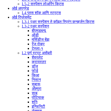
L5-2 सस्पेंशन लोअरिंग किट्स
ओई अपग्रेड
L4 प्लस शॉक आणि स्ट्रट्स
ओई रिप्लेसमेंट
L3-1 एअर सस्पेंशन ते कॉइल स्प्रिंग कन्व्हर्जन किट्स
L3-2 एअर सस्पेंशन
बीएमडब्ल्यू
ऑडी
मर्सिडीज बेंझ
रेंज रोव्हर
टेस्ला-१
L2 पूर्ण स्ट्रट असेंब्ली
शेवरलेट
क्रायस्लर
डॉज
फोर्ड
किआ
निसान
सुबारू
अ‍ॅक्युरा
साब
पोंटियाक
शनि
इन्फिनिटी
लेक्सस