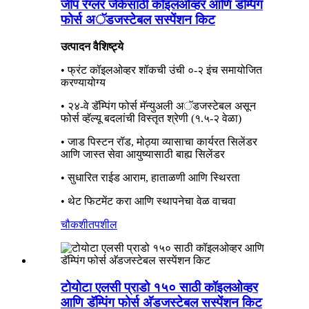
जीप रँग्लर जेकेसाठी कॉइलओव्हर आणि डॅम्पिंग
फोर्स अॅडजस्टेबल सस्पेंशन किट
उत्पादन वैशिष्ट्ये
• फ्रंट कॉइलओव्हर शॉकची उंची ०-२ इंच समायोजित
करण्यायोग्य
• २४-वे डॅम्पिंग फोर्स मॅन्युअली अॅडजस्टेबल असून
फोर्स व्हॅल्यू बदलांची विस्तृत श्रेणी (१.५-२ वेळा)
• जाड पिस्टन रॉड, मोठ्या व्यासाचा कार्यरत सिलेंडर
आणि जास्त सेवा आयुष्यासाठी बाह्य सिलेंडर
• सुधारित राईड आराम, हाताळणी आणि स्थिरता
• थेट फिटमेंट करा आणि स्थापनेचा वेळ वाचवा
चौकशी
तपशील
टोयोटा एलसी प्राडो १५० साठी कॉइलओव्हर
आणि डॅम्पिंग फोर्स अ‍ॅडजस्टेबल सस्पेंशन किट