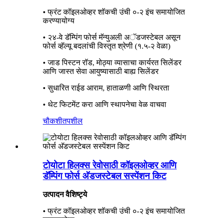
• फ्रंट कॉइलओव्हर शॉकची उंची ०-२ इंच समायोजित
करण्यायोग्य
• २४-वे डॅम्पिंग फोर्स मॅन्युअली अॅडजस्टेबल असून
फोर्स व्हॅल्यू बदलांची विस्तृत श्रेणी (१.५-२ वेळा)
• जाड पिस्टन रॉड, मोठ्या व्यासाचा कार्यरत सिलेंडर
आणि जास्त सेवा आयुष्यासाठी बाह्य सिलेंडर
• सुधारित राईड आराम, हाताळणी आणि स्थिरता
• थेट फिटमेंट करा आणि स्थापनेचा वेळ वाचवा
चौकशी
तपशील
टोयोटा हिलक्स रेवोसाठी कॉइलओव्हर आणि
डॅम्पिंग फोर्स अ‍ॅडजस्टेबल सस्पेंशन किट
उत्पादन वैशिष्ट्ये
• फ्रंट कॉइलओव्हर शॉकची उंची ०-२ इंच समायोजित