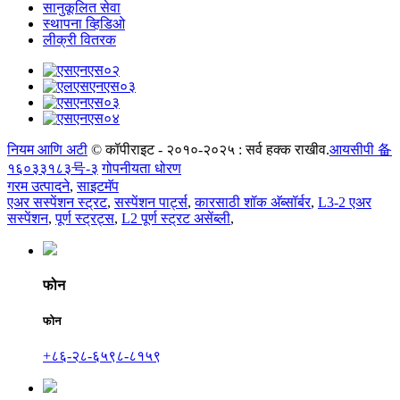
सानुकूलित सेवा
स्थापना व्हिडिओ
लीक्री वितरक
नियम आणि अटी
© कॉपीराइट - २०१०-२०२५ : सर्व हक्क राखीव.
आयसीपी 备
१६०३३१८३号-३
गोपनीयता धोरण
गरम उत्पादने
,
साइटमॅप
एअर सस्पेंशन स्ट्रट
,
सस्पेंशन पार्ट्स
,
कारसाठी शॉक अ‍ॅब्सॉर्बर
,
L3-2 एअर
सस्पेंशन
,
पूर्ण स्ट्रट्स
,
L2 पूर्ण स्ट्रट असेंब्ली
,
फोन
फोन
+८६-२८-६५९८-८१५९