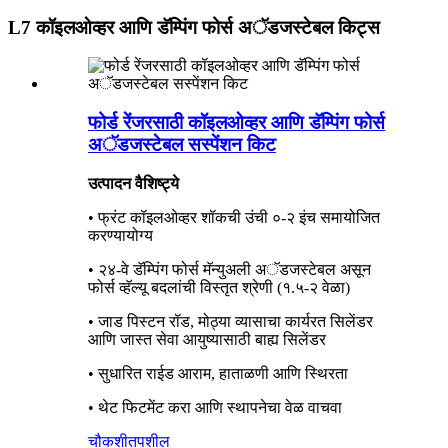
L7 कॉइलओव्हर आणि डॅम्पिंग फोर्स अॅडजस्टेबल किट्स
फोर्ड रेंजरसाठी कॉइलओव्हर आणि डॅम्पिंग फोर्स
अॅडजस्टेबल सस्पेंशन किट
उत्पादन वैशिष्ट्ये
• फ्रंट कॉइलओव्हर शॉकची उंची ०-२ इंच समायोजित
करण्यायोग्य
• २४-वे डॅम्पिंग फोर्स मॅन्युअली अॅडजस्टेबल असून
फोर्स व्हॅल्यू बदलांची विस्तृत श्रेणी (१.५-२ वेळा)
• जाड पिस्टन रॉड, मोठ्या व्यासाचा कार्यरत सिलेंडर
आणि जास्त सेवा आयुष्यासाठी बाह्य सिलेंडर
• सुधारित राईड आराम, हाताळणी आणि स्थिरता
• थेट फिटमेंट करा आणि स्थापनेचा वेळ वाचवा
चौकशी
तपशील