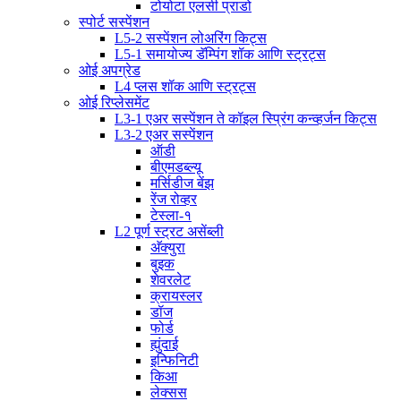
टोयोटा एलसी प्राडो
स्पोर्ट सस्पेंशन
L5-2 सस्पेंशन लोअरिंग किट्स
L5-1 समायोज्य डॅम्पिंग शॉक आणि स्ट्रट्स
ओई अपग्रेड
L4 प्लस शॉक आणि स्ट्रट्स
ओई रिप्लेसमेंट
L3-1 एअर सस्पेंशन ते कॉइल स्प्रिंग कन्व्हर्जन किट्स
L3-2 एअर सस्पेंशन
ऑडी
बीएमडब्ल्यू
मर्सिडीज बेंझ
रेंज रोव्हर
टेस्ला-१
L2 पूर्ण स्ट्रट असेंब्ली
अ‍ॅक्युरा
बुइक
शेवरलेट
क्रायस्लर
डॉज
फोर्ड
ह्युंदाई
इन्फिनिटी
किआ
लेक्सस