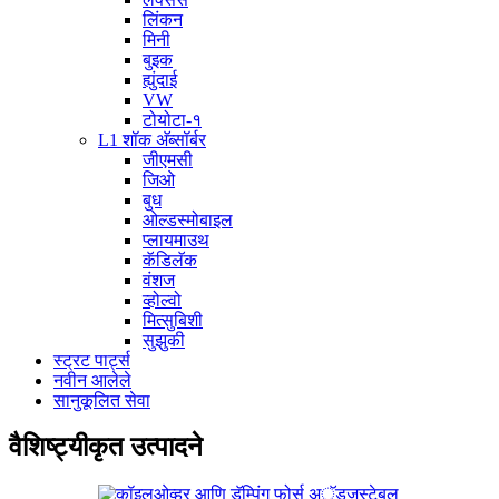
लिंकन
मिनी
बुइक
ह्युंदाई
VW
टोयोटा-१
L1 शॉक अ‍ॅब्सॉर्बर
जीएमसी
जिओ
बुध
ओल्डस्मोबाइल
प्लायमाउथ
कॅडिलॅक
वंशज
व्होल्वो
मित्सुबिशी
सुझुकी
स्ट्रट पार्ट्स
नवीन आलेले
सानुकूलित सेवा
वैशिष्ट्यीकृत उत्पादने