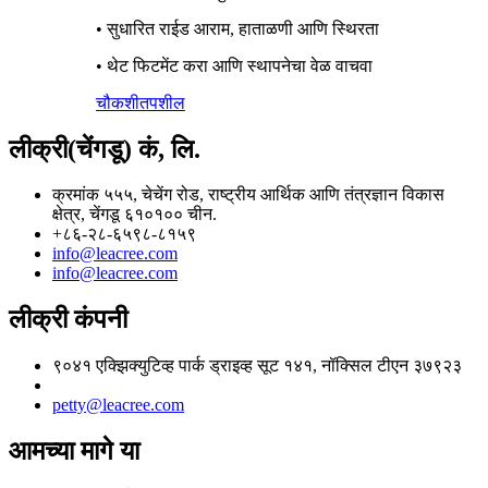
• सुधारित राईड आराम, हाताळणी आणि स्थिरता
• थेट फिटमेंट करा आणि स्थापनेचा वेळ वाचवा
चौकशी
तपशील
लीक्री(चेंगडू) कं, लि.
क्रमांक ५५५, चेचेंग रोड, राष्ट्रीय आर्थिक आणि तंत्रज्ञान विकास
क्षेत्र, चेंगडू ६१०१०० चीन.
+८६-२८-६५९८-८१५९
info@leacree.com
info@leacree.com
लीक्री कंपनी
९०४१ एक्झिक्युटिव्ह पार्क ड्राइव्ह सूट १४१, नॉक्सिल टीएन ३७९२३
petty@leacree.com
आमच्या मागे या