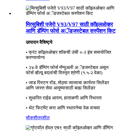
मित्सुबिशी पजेरो V93/V97 साठी कॉइलओव्हर
आणि डॅम्पिंग फोर्स अॅडजस्टेबल सस्पेंशन किट
उत्पादन वैशिष्ट्ये
• फ्रंट कॉइलओव्हर शॉकची उंची ०-२ इंच समायोजित
करण्यायोग्य
• २४-वे डॅम्पिंग फोर्स मॅन्युअली अॅडजस्टेबल असून
फोर्स व्हॅल्यू बदलांची विस्तृत श्रेणी (१.५-२ वेळा)
• जाड पिस्टन रॉड, मोठ्या व्यासाचा कार्यरत सिलेंडर
आणि जास्त सेवा आयुष्यासाठी बाह्य सिलेंडर
• सुधारित राईड आराम, हाताळणी आणि स्थिरता
• थेट फिटमेंट करा आणि स्थापनेचा वेळ वाचवा
चौकशी
तपशील