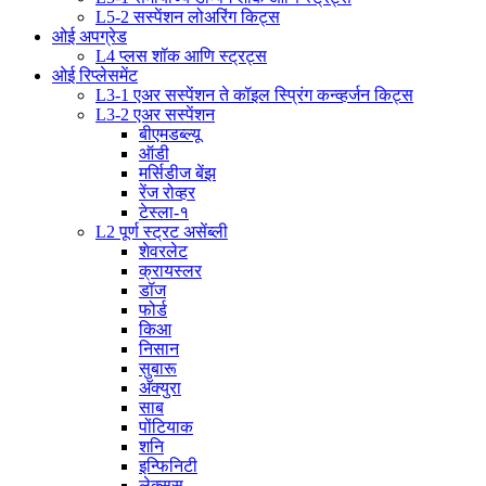
L5-2 सस्पेंशन लोअरिंग किट्स
ओई अपग्रेड
L4 प्लस शॉक आणि स्ट्रट्स
ओई रिप्लेसमेंट
L3-1 एअर सस्पेंशन ते कॉइल स्प्रिंग कन्व्हर्जन किट्स
L3-2 एअर सस्पेंशन
बीएमडब्ल्यू
ऑडी
मर्सिडीज बेंझ
रेंज रोव्हर
टेस्ला-१
L2 पूर्ण स्ट्रट असेंब्ली
शेवरलेट
क्रायस्लर
डॉज
फोर्ड
किआ
निसान
सुबारू
अ‍ॅक्युरा
साब
पोंटियाक
शनि
इन्फिनिटी
लेक्सस