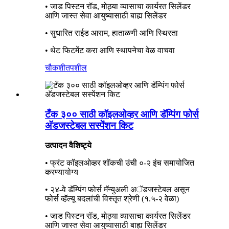
• जाड पिस्टन रॉड, मोठ्या व्यासाचा कार्यरत सिलेंडर
आणि जास्त सेवा आयुष्यासाठी बाह्य सिलेंडर
• सुधारित राईड आराम, हाताळणी आणि स्थिरता
• थेट फिटमेंट करा आणि स्थापनेचा वेळ वाचवा
चौकशी
तपशील
टँक ३०० साठी कॉइलओव्हर आणि डॅम्पिंग फोर्स
अ‍ॅडजस्टेबल सस्पेंशन किट
उत्पादन वैशिष्ट्ये
• फ्रंट कॉइलओव्हर शॉकची उंची ०-२ इंच समायोजित
करण्यायोग्य
• २४-वे डॅम्पिंग फोर्स मॅन्युअली अॅडजस्टेबल असून
फोर्स व्हॅल्यू बदलांची विस्तृत श्रेणी (१.५-२ वेळा)
• जाड पिस्टन रॉड, मोठ्या व्यासाचा कार्यरत सिलेंडर
आणि जास्त सेवा आयुष्यासाठी बाह्य सिलेंडर