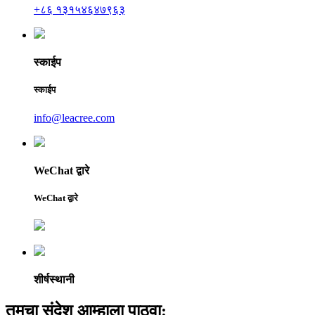
+८६ १३१५४६४७९६३
स्काईप
स्काईप
info@leacree.com
WeChat द्वारे
WeChat द्वारे
शीर्षस्थानी
तुमचा संदेश आम्हाला पाठवा: