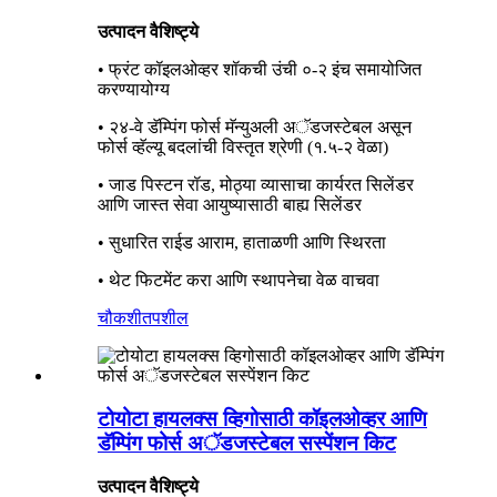
उत्पादन वैशिष्ट्ये
• फ्रंट कॉइलओव्हर शॉकची उंची ०-२ इंच समायोजित
करण्यायोग्य
• २४-वे डॅम्पिंग फोर्स मॅन्युअली अॅडजस्टेबल असून
फोर्स व्हॅल्यू बदलांची विस्तृत श्रेणी (१.५-२ वेळा)
• जाड पिस्टन रॉड, मोठ्या व्यासाचा कार्यरत सिलेंडर
आणि जास्त सेवा आयुष्यासाठी बाह्य सिलेंडर
• सुधारित राईड आराम, हाताळणी आणि स्थिरता
• थेट फिटमेंट करा आणि स्थापनेचा वेळ वाचवा
चौकशी
तपशील
टोयोटा हायलक्स व्हिगोसाठी कॉइलओव्हर आणि
डॅम्पिंग फोर्स अॅडजस्टेबल सस्पेंशन किट
उत्पादन वैशिष्ट्ये