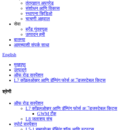
तंत्रज्ञान अपग्रेड
संशोधन आणि विकास
स्थापना व्हिडिओ
चाचणी अहवाल
सेवा
ब्रँड गुंतवणूक
उत्पादन हमी
बातम्या
आमच्याशी संपर्क साधा
English
मुखपृष्ठ
उत्पादने
ऑफ रोड सस्पेंशन
L7 कॉइलओव्हर आणि डॅम्पिंग फोर्स अॅडजस्टेबल किट्स
श्रेणी
ऑफ रोड सस्पेंशन
L7 कॉइलओव्हर आणि डॅम्पिंग फोर्स अॅडजस्टेबल किट्स
GWM टँक
L8 जलाशय संच
स्पोर्ट सस्पेंशन
L5-1 समायोज्य डॅम्पिंग शॉक आणि स्ट्रट्स