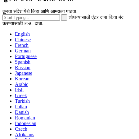
तुमचा संदेश येथे लिहा आणि आम्हाला पाठवा.
शोधण्यासाठी एंटर दाबा किंवा बंद
करण्यासाठी ESC दाबा.
English
Chinese
French
German
Portuguese
Spanish
Russian
Japanese
Korean
Arabic
Irish
Greek
Turkish
Italian
Danish
Romanian
Indonesian
Czech
Afrikaans