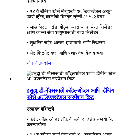
करण्यायोग्य
• २४-वे डॅम्पिंग फोर्स मॅन्युअली अॅडजस्टेबल असून
फोर्स व्हॅल्यू बदलांची विस्तृत श्रेणी (१.५-२ वेळा)
• जाड पिस्टन रॉड, मोठ्या व्यासाचा कार्यरत सिलेंडर
आणि जास्त सेवा आयुष्यासाठी बाह्य सिलेंडर
• सुधारित राईड आराम, हाताळणी आणि स्थिरता
• थेट फिटमेंट करा आणि स्थापनेचा वेळ वाचवा
चौकशी
तपशील
इसुझू डी-मॅक्ससाठी कॉइलओव्हर आणि डॅम्पिंग
फोर्स अॅडजस्टेबल सस्पेंशन किट
उत्पादन वैशिष्ट्ये
• फ्रंट कॉइलओव्हर शॉकची उंची ०-२ इंच समायोजित
करण्यायोग्य
• २४-वे डॅम्पिंग फोर्स मॅन्युअली अॅडजस्टेबल असून