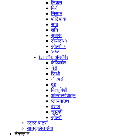
लिंकन
मिनी
निसान
पोंटियाक
साब
शनि
सुबारू
टोयोटा-१
व्होल्वो-१
VW
L1 शॉक अ‍ॅब्सॉर्बर
कॅडिलॅक
चेरी
जिओ
जीएमसी
बुध
मित्सुबिशी
ओल्डस्मोबाइल
प्लायमाउथ
वंशज
सुझुकी
व्होल्वो
स्ट्रट पार्ट्स
सानुकूलित सेवा
तंत्रज्ञान