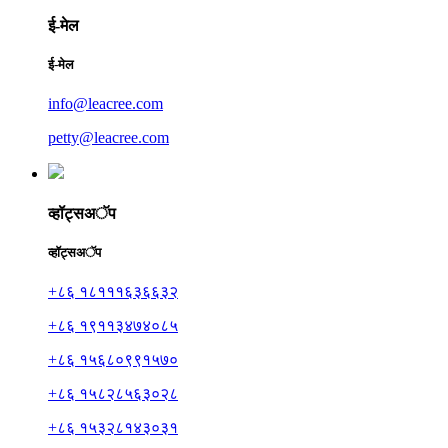
ई-मेल
ई-मेल
info@leacree.com
petty@leacree.com
व्हॉट्सअॅप
व्हॉट्सअॅप
+८६ १८१११६३६६३२
+८६ १९११३४७४०८५
+८६ १५६८०९९१५७०
+८६ १५८२८५६३०२८
+८६ १५३२८१४३०३१