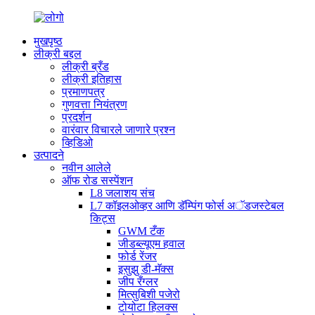
मुखपृष्ठ
लीक्री बद्दल
लीक्री ब्रँड
लीक्री इतिहास
प्रमाणपत्र
गुणवत्ता नियंत्रण
प्रदर्शन
वारंवार विचारले जाणारे प्रश्न
व्हिडिओ
उत्पादने
नवीन आलेले
ऑफ रोड सस्पेंशन
L8 जलाशय संच
L7 कॉइलओव्हर आणि डॅम्पिंग फोर्स अॅडजस्टेबल
किट्स
GWM टँक
जीडब्ल्यूएम हवाल
फोर्ड रेंजर
इसुझु डी-मॅक्स
जीप रँग्लर
मित्सुबिशी पजेरो
टोयोटा हिलक्स