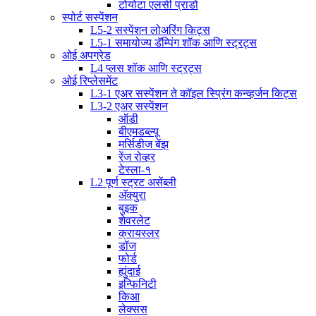
टोयोटा एलसी प्राडो
स्पोर्ट सस्पेंशन
L5-2 सस्पेंशन लोअरिंग किट्स
L5-1 समायोज्य डॅम्पिंग शॉक आणि स्ट्रट्स
ओई अपग्रेड
L4 प्लस शॉक आणि स्ट्रट्स
ओई रिप्लेसमेंट
L3-1 एअर सस्पेंशन ते कॉइल स्प्रिंग कन्व्हर्जन किट्स
L3-2 एअर सस्पेंशन
ऑडी
बीएमडब्ल्यू
मर्सिडीज बेंझ
रेंज रोव्हर
टेस्ला-१
L2 पूर्ण स्ट्रट असेंब्ली
अ‍ॅक्युरा
बुइक
शेवरलेट
क्रायस्लर
डॉज
फोर्ड
ह्युंदाई
इन्फिनिटी
किआ
लेक्सस