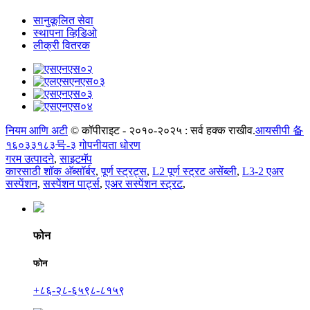
सानुकूलित सेवा
स्थापना व्हिडिओ
लीक्री वितरक
नियम आणि अटी
© कॉपीराइट - २०१०-२०२५ : सर्व हक्क राखीव.
आयसीपी 备
१६०३३१८३号-३
गोपनीयता धोरण
गरम उत्पादने
,
साइटमॅप
कारसाठी शॉक अ‍ॅब्सॉर्बर
,
पूर्ण स्ट्रट्स
,
L2 पूर्ण स्ट्रट असेंब्ली
,
L3-2 एअर
सस्पेंशन
,
सस्पेंशन पार्ट्स
,
एअर सस्पेंशन स्ट्रट
,
फोन
फोन
+८६-२८-६५९८-८१५९