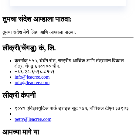
तुमचा संदेश आम्हाला पाठवा:
तुमचा संदेश येथे लिहा आणि आम्हाला पाठवा.
लीक्री(चेंगडू) कं, लि.
क्रमांक ५५५, चेचेंग रोड, राष्ट्रीय आर्थिक आणि तंत्रज्ञान विकास
क्षेत्र, चेंगडू ६१०१०० चीन.
+८६-२८-६५९८-८१५९
info@leacree.com
info@leacree.com
लीक्री कंपनी
९०४१ एक्झिक्युटिव्ह पार्क ड्राइव्ह सूट १४१, नॉक्सिल टीएन ३७९२३
petty@leacree.com
आमच्या मागे या