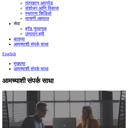
तंत्रज्ञान अपग्रेड
संशोधन आणि विकास
स्थापना व्हिडिओ
चाचणी अहवाल
सेवा
ब्रँड गुंतवणूक
उत्पादन हमी
बातम्या
आमच्याशी संपर्क साधा
English
मुखपृष्ठ
आमच्याशी संपर्क साधा
आमच्याशी संपर्क साधा