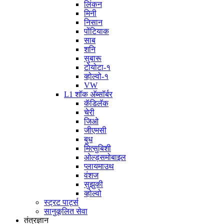
लिंकन
मिनी
निसान
पोंटियाक
साब
शनि
सुबारू
टोयोटा-१
व्होल्वो-१
VW
L1 शॉक अ‍ॅब्सॉर्बर
कॅडिलॅक
चेरी
जिओ
जीएमसी
बुध
मित्सुबिशी
ओल्ड्समोबाइल
प्लायमाउथ
वंशज
सुझुकी
व्होल्वो
स्ट्रट पार्ट्स
सानुकूलित सेवा
तंत्रज्ञान