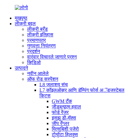
मुखपृष्ठ
लीक्री बद्दल
लीक्री ब्रँड
लीक्री इतिहास
प्रमाणपत्र
गुणवत्ता नियंत्रण
प्रदर्शन
वारंवार विचारले जाणारे प्रश्न
व्हिडिओ
उत्पादने
नवीन आलेले
ऑफ रोड सस्पेंशन
L8 जलाशय संच
L7 कॉइलओव्हर आणि डॅम्पिंग फोर्स अॅडजस्टेबल
किट्स
GWM टँक
जीडब्ल्यूएम हवाल
फोर्ड रेंजर
इसुझु डी-मॅक्स
जीप रँग्लर
मित्सुबिशी पजेरो
टोयोटा हिलक्स