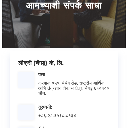
आमच्याशी संपर्क साधा
लीक्री (चेंगडू) कं, लि.
पत्ता::
क्रमांक ५५५, चेचेंग रोड, राष्ट्रीय आर्थिक
आणि तंत्रज्ञान विकास क्षेत्र, चेंगडू ६१०१००
चीन.
दूरध्वनी:
+८६-२८-६५९८-८१६४