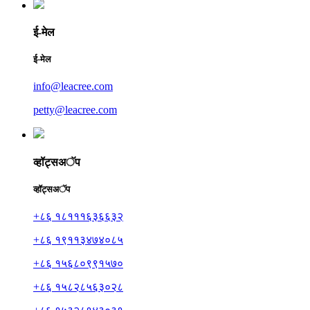
ई-मेल
ई-मेल
info@leacree.com
petty@leacree.com
व्हॉट्सअॅप
व्हॉट्सअॅप
+८६ १८१११६३६६३२
+८६ १९११३४७४०८५
+८६ १५६८०९९१५७०
+८६ १५८२८५६३०२८