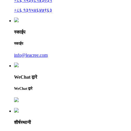
+८६ १५३२८१४३०३१
+८६ १३१५४६४७९६३
स्काईप
स्काईप
info@leacree.com
WeChat द्वारे
WeChat द्वारे
शीर्षस्थानी