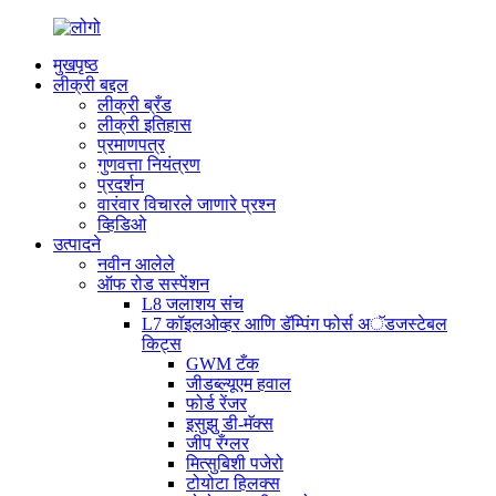
मुखपृष्ठ
लीक्री बद्दल
लीक्री ब्रँड
लीक्री इतिहास
प्रमाणपत्र
गुणवत्ता नियंत्रण
प्रदर्शन
वारंवार विचारले जाणारे प्रश्न
व्हिडिओ
उत्पादने
नवीन आलेले
ऑफ रोड सस्पेंशन
L8 जलाशय संच
L7 कॉइलओव्हर आणि डॅम्पिंग फोर्स अॅडजस्टेबल
किट्स
GWM टँक
जीडब्ल्यूएम हवाल
फोर्ड रेंजर
इसुझु डी-मॅक्स
जीप रँग्लर
मित्सुबिशी पजेरो
टोयोटा हिलक्स