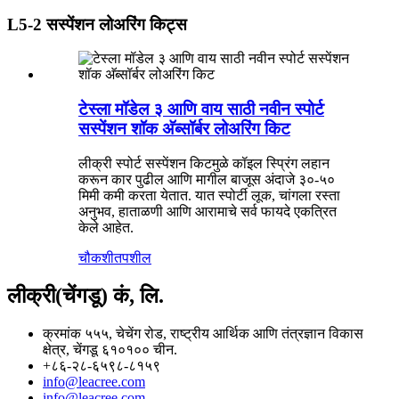
L5-2 सस्पेंशन लोअरिंग किट्स
टेस्ला मॉडेल ३ आणि वाय साठी नवीन स्पोर्ट
सस्पेंशन शॉक अ‍ॅब्सॉर्बर लोअरिंग किट
लीक्री स्पोर्ट सस्पेंशन किटमुळे कॉइल स्प्रिंग लहान
करून कार पुढील आणि मागील बाजूस अंदाजे ३०-५०
मिमी कमी करता येतात. यात स्पोर्टी लूक, चांगला रस्ता
अनुभव, हाताळणी आणि आरामाचे सर्व फायदे एकत्रित
केले आहेत.
चौकशी
तपशील
लीक्री(चेंगडू) कं, लि.
क्रमांक ५५५, चेचेंग रोड, राष्ट्रीय आर्थिक आणि तंत्रज्ञान विकास
क्षेत्र, चेंगडू ६१०१०० चीन.
+८६-२८-६५९८-८१५९
info@leacree.com
info@leacree.com