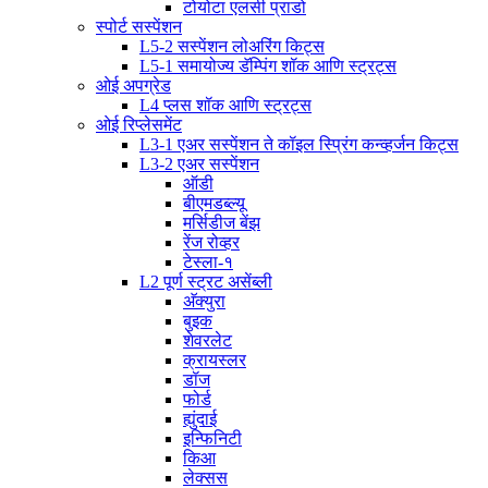
टोयोटा एलसी प्राडो
स्पोर्ट सस्पेंशन
L5-2 सस्पेंशन लोअरिंग किट्स
L5-1 समायोज्य डॅम्पिंग शॉक आणि स्ट्रट्स
ओई अपग्रेड
L4 प्लस शॉक आणि स्ट्रट्स
ओई रिप्लेसमेंट
L3-1 एअर सस्पेंशन ते कॉइल स्प्रिंग कन्व्हर्जन किट्स
L3-2 एअर सस्पेंशन
ऑडी
बीएमडब्ल्यू
मर्सिडीज बेंझ
रेंज रोव्हर
टेस्ला-१
L2 पूर्ण स्ट्रट असेंब्ली
अ‍ॅक्युरा
बुइक
शेवरलेट
क्रायस्लर
डॉज
फोर्ड
ह्युंदाई
इन्फिनिटी
किआ
लेक्सस