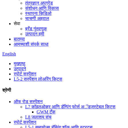
तंत्रज्ञान अपग्रेड
संशोधन आणि विकास
स्थापना व्हिडिओ
चाचणी अहवाल
सेवा
ब्रँड गुंतवणूक
उत्पादन हमी
बातम्या
आमच्याशी संपर्क साधा
English
मुखपृष्ठ
उत्पादने
स्पोर्ट सस्पेंशन
L5-2 सस्पेंशन लोअरिंग किट्स
श्रेणी
ऑफ रोड सस्पेंशन
L7 कॉइलओव्हर आणि डॅम्पिंग फोर्स अॅडजस्टेबल किट्स
GWM टँक
L8 जलाशय संच
स्पोर्ट सस्पेंशन
L5-1 समायोज्य डॅम्पिंग शॉक आणि स्ट्रट्स