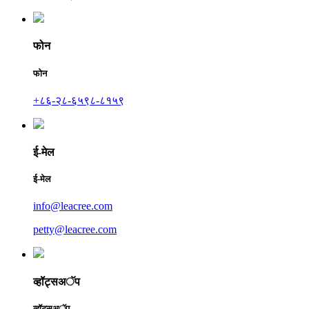
फोन
फोन
+८६-२८-६५९८-८१५९
ई-मेल
ई-मेल
info@leacree.com
petty@leacree.com
व्हॉट्सअॅप
व्हॉट्सअॅप