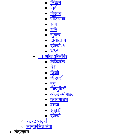
लिंकन
मिनी
निसान
पोंटियाक
साब
शनि
सुबारू
टोयोटा-१
व्होल्वो-१
VW
L1 शॉक अ‍ॅब्सॉर्बर
कॅडिलॅक
चेरी
जिओ
जीएमसी
बुध
मित्सुबिशी
ओल्डस्मोबाइल
प्लायमाउथ
वंशज
सुझुकी
व्होल्वो
स्ट्रट पार्ट्स
सानुकूलित सेवा
तंत्रज्ञान