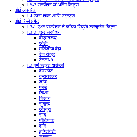
L5-2 सस्पेंशन लोअरिंग किट्स
ओई अपग्रेड
L4 प्लस शॉक आणि स्ट्रट्स
ओई रिप्लेसमेंट
L3-1 एअर सस्पेंशन ते कॉइल स्प्रिंग कन्व्हर्जन किट्स
L3-2 एअर सस्पेंशन
बीएमडब्ल्यू
ऑडी
मर्सिडीज बेंझ
रेंज रोव्हर
टेस्ला-१
L2 पूर्ण स्ट्रट असेंब्ली
शेवरलेट
क्रायस्लर
डॉज
फोर्ड
किआ
निसान
सुबारू
अ‍ॅक्युरा
साब
पोंटियाक
शनि
इन्फिनिटी
लेक्सस