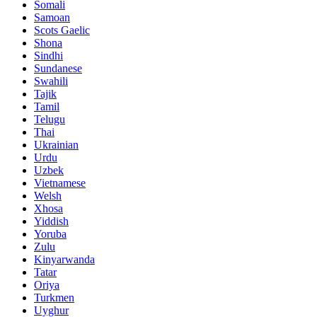
Somali
Samoan
Scots Gaelic
Shona
Sindhi
Sundanese
Swahili
Tajik
Tamil
Telugu
Thai
Ukrainian
Urdu
Uzbek
Vietnamese
Welsh
Xhosa
Yiddish
Yoruba
Zulu
Kinyarwanda
Tatar
Oriya
Turkmen
Uyghur