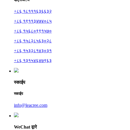
+८६ १८१११६३६६३२
+८६ १९११३४७४०८५
+८६ १५६८०९९१५७०
+८६ १५८२८५६३०२८
+८६ १५३२८१४३०३१
+८६ १३१५४६४७९६३
स्काईप
स्काईप
info@leacree.com
WeChat द्वारे