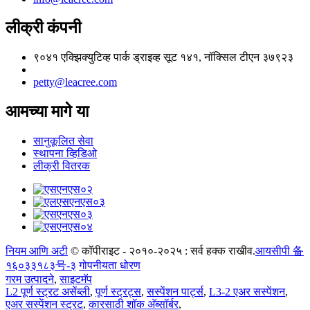
लीक्री कंपनी
९०४१ एक्झिक्युटिव्ह पार्क ड्राइव्ह सूट १४१, नॉक्सिल टीएन ३७९२३
petty@leacree.com
आमच्या मागे या
सानुकूलित सेवा
स्थापना व्हिडिओ
लीक्री वितरक
नियम आणि अटी
© कॉपीराइट - २०१०-२०२५ : सर्व हक्क राखीव.
आयसीपी 备
१६०३३१८३号-३
गोपनीयता धोरण
गरम उत्पादने
,
साइटमॅप
L2 पूर्ण स्ट्रट असेंब्ली
,
पूर्ण स्ट्रट्स
,
सस्पेंशन पार्ट्स
,
L3-2 एअर सस्पेंशन
,
एअर सस्पेंशन स्ट्रट
,
कारसाठी शॉक अ‍ॅब्सॉर्बर
,