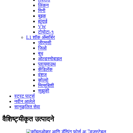
लिंकन
मिनी
बुइक
ह्युंदाई
VW
टोयोटा-१
L1 शॉक अ‍ॅब्सॉर्बर
जीएमसी
जिओ
बुध
ओल्डस्मोबाइल
प्लायमाउथ
कॅडिलॅक
वंशज
व्होल्वो
मित्सुबिशी
सुझुकी
स्ट्रट पार्ट्स
नवीन आलेले
सानुकूलित सेवा
वैशिष्ट्यीकृत उत्पादने